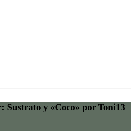
r: Sustrato y «Coco» por Toni13