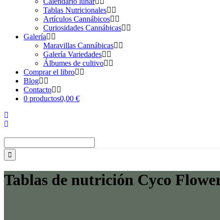
Calendario lunar
Tablas Nutricionales
Artículos Cannábicos
Curiosidades Cannábicas
Galería
Maravillas Cannábicas
Galería Variedades
Álbumes de cultivo
Comprar el libro
Blog
Contacto
0 productos
0,00 €
Buscar:
Tablas de nutrición Cyco Flowe