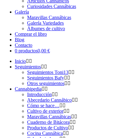
Artículos Cannábicos
Curiosidades Cannábicas
Galería
Maravillas Cannábicas
Galería Variedades
Álbumes de cultivo
Comprar el libro
Blog
Contacto
0 productos
0,00 €
Inicio
Seguimientos
Seguimientos Toni13
Seguimientos Bafy
Otros seguimientos
Cannabipedia
Introducción
Abecedario Cannábico
Cómo se hace…
Cultivo de exterior
Maravillas Cannábicas
Cuaderno de Bitácora
Productos de Cultivo
Cocina Cannábica