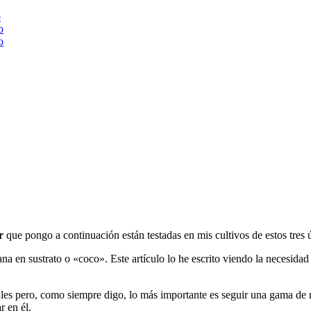
o
o
o
r
que pongo a continuación están testadas en mis cultivos de estos tres 
 en sustrato o «coco». Este artículo lo he escrito viendo la necesidad
iales pero, como siempre digo, lo más importante es seguir una gama de n
r en él.