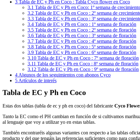
3
Tabla de EC y Ph en Coco : Tabla Cyco flower en Coco
3.1
Tabla de EC y Ph en Coco: 1º semana de crecimient
3.2
Tabla de EC y Ph en Coco : 2º semana de crecimient
3.3
Tabla de EC y Ph en Coco : 3º semana de crecimient
3.4
Tabla de EC y Ph en Coco : 1º semana de floración
3.5
Tabla de EC y Ph en Coco : 2º semana de floración
3.6
Tabla de EC y Ph en Coco : 3º semana de floración
3.7
Tabla de EC y Ph en Coco : 4º semana de floración
3.8
Tabla de EC y Ph en Coco : 5º semana de floración
3.9
Tabla de EC y Ph en Coco : 6º semana de floración
3.10
Tabla de EC y Ph en Coco : 7º semana de floración
3.11
Tabla de EC y Ph en Coco : 8º semana de floración
3.12
Tabla de EC y Ph en Coco : 9º semana de floración
4
Algunos de los seguimientos con abonos Cyco
5
Artículos de interés
Tabla de EC y Ph en Coco
Estas dos tablas (
tabla de ec y ph en coco)
del fabricante
Cyco Flowe
Tanto la EC como el PH cambian en función de si cultivamos marihuana
al lenguaje que voy a utilizar yo en estas tablas.
También encontraréis algunas variantes con respecto a las tablas ofic
producto y del que tengáis las referencias suficientes como para confia