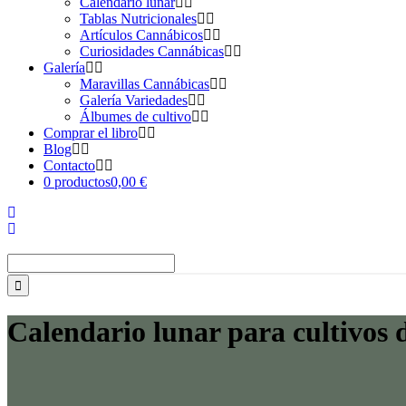
Calendario lunar
Tablas Nutricionales
Artículos Cannábicos
Curiosidades Cannábicas
Galería
Maravillas Cannábicas
Galería Variedades
Álbumes de cultivo
Comprar el libro
Blog
Contacto
0 productos
0,00 €
Buscar:
Calendario lunar para cultivos