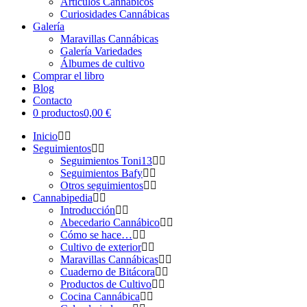
Artículos Cannábicos
Curiosidades Cannábicas
Galería
Maravillas Cannábicas
Galería Variedades
Álbumes de cultivo
Comprar el libro
Blog
Contacto
0 productos
0,00 €
Inicio
Seguimientos
Seguimientos Toni13
Seguimientos Bafy
Otros seguimientos
Cannabipedia
Introducción
Abecedario Cannábico
Cómo se hace…
Cultivo de exterior
Maravillas Cannábicas
Cuaderno de Bitácora
Productos de Cultivo
Cocina Cannábica