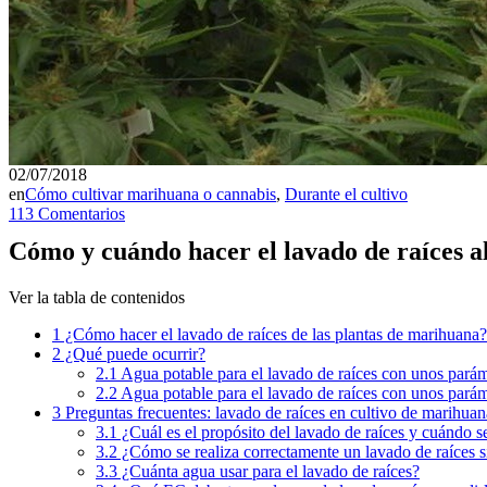
02/07/2018
en
Cómo cultivar marihuana o cannabis
,
Durante el cultivo
113 Comentarios
Cómo y cuándo hacer el lavado de raíces a
Ver la tabla de contenidos
1
¿Cómo hacer el lavado de raíces de las plantas de marihuana?
2
¿Qué puede ocurrir?
2.1
Agua potable para el lavado de raíces con unos pará
2.2
Agua potable para el lavado de raíces con unos pará
3
Preguntas frecuentes: lavado de raíces en cultivo de marihuan
3.1
¿Cuál es el propósito del lavado de raíces y cuándo s
3.2
¿Cómo se realiza correctamente un lavado de raíces si
3.3
¿Cuánta agua usar para el lavado de raíces?