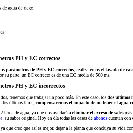
s de agua de riego.
as:
metros PH y EC correctos
unos
parámetros de PH y EC correctos
, realizaremos el
lavado de raí
 Por su parte, un EC correcto es de una EC media de 500 ms.
metros PH y EC incorrectos
dos, tenemos que trabajar un poco más. En este caso, los
dos últimos l
 dos últimos litros,
compensaremos el impacto de no tener el agua c
 2 litros de agua, ya que nos ayudará a
eliminar el exceso de sales
más 
na
, su sabor original. Hoy en día todas las casas de
abonos
cuentan con e
a que creo que así es mejor, dejar a la planta que concluya su vida con