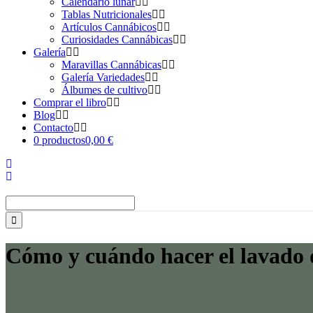
Calendario lunar
Tablas Nutricionales
Artículos Cannábicos
Curiosidades Cannábicas
Galería
Maravillas Cannábicas
Galería Variedades
Álbumes de cultivo
Comprar el libro
Blog
Contacto
0 productos
0,00 €
Buscar:
Cómo y cuándo hacer el lavado d