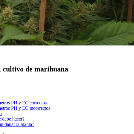
l cultivo de marihuana
metros PH y EC correctos
metros PH y EC incorrectos
a
e debe hacer?
n dañar la planta?