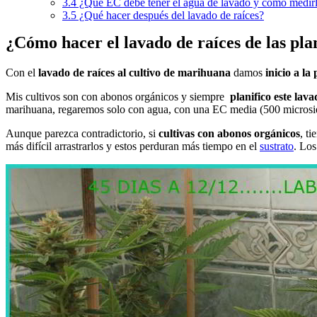
3.4
¿Qué EC debe tener el agua de lavado y cómo medir
3.5
¿Qué hacer después del lavado de raíces?
¿Cómo hacer el lavado de raíces de las pl
Con el
lavado de raíces al cultivo de marihuana
damos
inicio a la
Mis cultivos son con abonos orgánicos y siempre
planifico este lav
marihuana, regaremos solo con agua, con una EC media (500 microsi
Aunque parezca contradictorio, si
cultivas con abonos orgánicos
, t
más difícil arrastrarlos y estos perduran más tiempo en el
sustrato
. Los