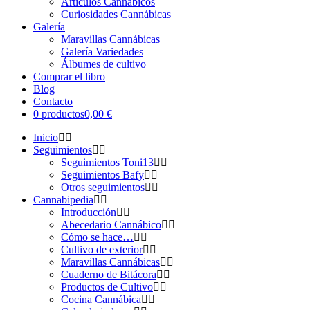
Artículos Cannábicos
Curiosidades Cannábicas
Galería
Maravillas Cannábicas
Galería Variedades
Álbumes de cultivo
Comprar el libro
Blog
Contacto
0 productos
0,00 €
Inicio
Seguimientos
Seguimientos Toni13
Seguimientos Bafy
Otros seguimientos
Cannabipedia
Introducción
Abecedario Cannábico
Cómo se hace…
Cultivo de exterior
Maravillas Cannábicas
Cuaderno de Bitácora
Productos de Cultivo
Cocina Cannábica