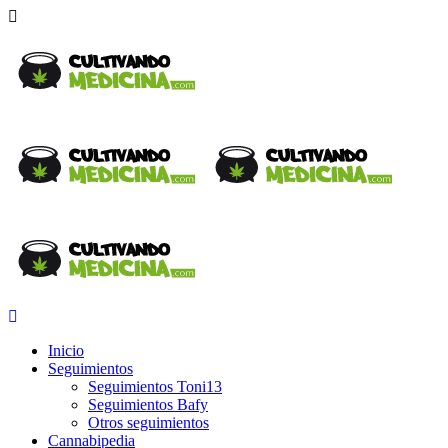
Inicio
Seguimientos
Seguimientos Toni13
Seguimientos Bafy
Otros seguimientos
Cannabipedia