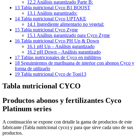
12.2
Análisis garantizado Parte B:
13
Tabla nutricional Cyco B1 BOOST
13.1
Análisis garantizado:
14
Tabla nutricional Cyco UPTAKE
14.1
Ingrediente alimentario no vegetal:
15
Tabla nutricional Cyco Zyme
15.1
Análisis garantizado para Cyco Zyme
16
Tabla nutricional Cyco PH Up & Down
16.1
pH Up – Análisis garantizado
16.2
pH Down – Análisis garantizado
17
Tablas nutricionales de Cyco en mililitros
18
Seguimientos de marihuana de interior con abonos Cyco y
forma de utilizarlo
19
Tabla nutricional Cyco de Toni13
Tabla nutricional CYCO
Productos abonos y fertilizantes Cyco
Platinum series
A continuación se expone con detalle la gama de productos de este
fabricante (
Tabla nutricional cyco)
y para que sirve cada uno de sus
productos.