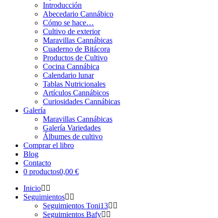
Introducción
Abecedario Cannábico
Cómo se hace…
Cultivo de exterior
Maravillas Cannábicas
Cuaderno de Bitácora
Productos de Cultivo
Cocina Cannábica
Calendario lunar
Tablas Nutricionales
Artículos Cannábicos
Curiosidades Cannábicas
Galería
Maravillas Cannábicas
Galería Variedades
Álbumes de cultivo
Comprar el libro
Blog
Contacto
0 productos
0,00 €
Inicio
Seguimientos
Seguimientos Toni13
Seguimientos Bafy