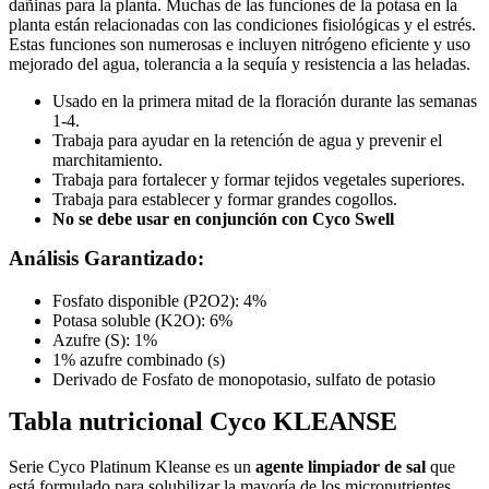
dañinas para la planta. Muchas de las funciones de la potasa en la
planta están relacionadas con las condiciones fisiológicas y el estrés.
Estas funciones son numerosas e incluyen nitrógeno eficiente y uso
mejorado del agua, tolerancia a la sequía y resistencia a las heladas.
Usado en la primera mitad de la floración durante las semanas
1-4.
Trabaja para ayudar en la retención de agua y prevenir el
marchitamiento.
Trabaja para fortalecer y formar tejidos vegetales superiores.
Trabaja para establecer y formar grandes cogollos.
No se debe usar en conjunción con Cyco Swell
Análisis Garantizado:
Fosfato disponible (P2O2): 4%
Potasa soluble (K2O): 6%
Azufre (S): 1%
1% azufre combinado (s)
Derivado de Fosfato de monopotasio, sulfato de potasio
Tabla nutricional
Cyco KLEANSE
Serie Cyco Platinum Kleanse es un
agente limpiador de sal
que
está formulado para solubilizar la mayoría de los micronutrientes,