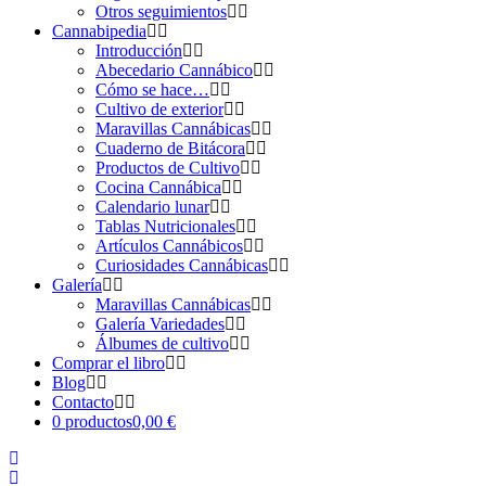
Otros seguimientos
Cannabipedia
Introducción
Abecedario Cannábico
Cómo se hace…
Cultivo de exterior
Maravillas Cannábicas
Cuaderno de Bitácora
Productos de Cultivo
Cocina Cannábica
Calendario lunar
Tablas Nutricionales
Artículos Cannábicos
Curiosidades Cannábicas
Galería
Maravillas Cannábicas
Galería Variedades
Álbumes de cultivo
Comprar el libro
Blog
Contacto
0 productos
0,00 €