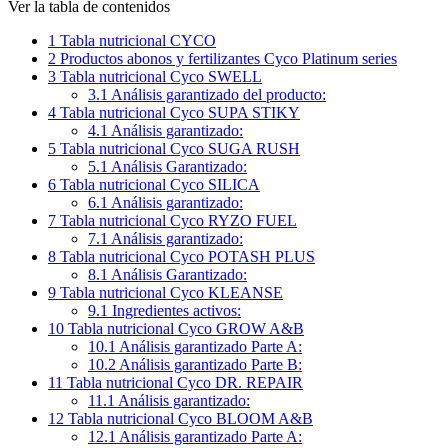
Ver la tabla de contenidos
1
Tabla nutricional CYCO
2
Productos abonos y fertilizantes Cyco Platinum series
3
Tabla nutricional Cyco SWELL
3.1
Análisis garantizado del producto:
4
Tabla nutricional Cyco SUPA STIKY
4.1
Análisis garantizado:
5
Tabla nutricional Cyco SUGA RUSH
5.1
Análisis Garantizado:
6
Tabla nutricional Cyco SILICA
6.1
Análisis garantizado:
7
Tabla nutricional Cyco RYZO FUEL
7.1
Análisis garantizado:
8
Tabla nutricional Cyco POTASH PLUS
8.1
Análisis Garantizado:
9
Tabla nutricional Cyco KLEANSE
9.1
Ingredientes activos:
10
Tabla nutricional Cyco GROW A&B
10.1
Análisis garantizado Parte A:
10.2
Análisis garantizado Parte B:
11
Tabla nutricional Cyco DR. REPAIR
11.1
Análisis garantizado:
12
Tabla nutricional Cyco BLOOM A&B
12.1
Análisis garantizado Parte A: