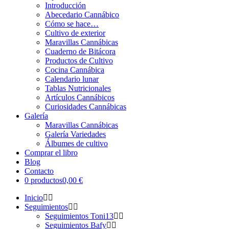
Introducción
Abecedario Cannábico
Cómo se hace…
Cultivo de exterior
Maravillas Cannábicas
Cuaderno de Bitácora
Productos de Cultivo
Cocina Cannábica
Calendario lunar
Tablas Nutricionales
Artículos Cannábicos
Curiosidades Cannábicas
Galería
Maravillas Cannábicas
Galería Variedades
Álbumes de cultivo
Comprar el libro
Blog
Contacto
0 productos
0,00 €
Inicio
Seguimientos
Seguimientos Toni13
Seguimientos Bafy