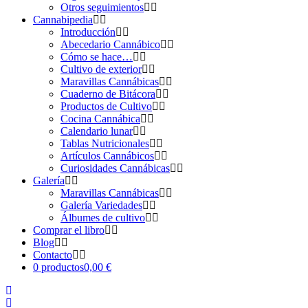
Otros seguimientos
Cannabipedia
Introducción
Abecedario Cannábico
Cómo se hace…
Cultivo de exterior
Maravillas Cannábicas
Cuaderno de Bitácora
Productos de Cultivo
Cocina Cannábica
Calendario lunar
Tablas Nutricionales
Artículos Cannábicos
Curiosidades Cannábicas
Galería
Maravillas Cannábicas
Galería Variedades
Álbumes de cultivo
Comprar el libro
Blog
Contacto
0 productos
0,00 €