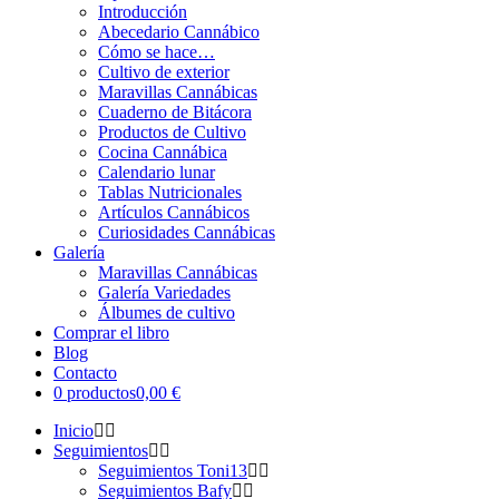
Introducción
Abecedario Cannábico
Cómo se hace…
Cultivo de exterior
Maravillas Cannábicas
Cuaderno de Bitácora
Productos de Cultivo
Cocina Cannábica
Calendario lunar
Tablas Nutricionales
Artículos Cannábicos
Curiosidades Cannábicas
Galería
Maravillas Cannábicas
Galería Variedades
Álbumes de cultivo
Comprar el libro
Blog
Contacto
0 productos
0,00 €
Inicio
Seguimientos
Seguimientos Toni13
Seguimientos Bafy