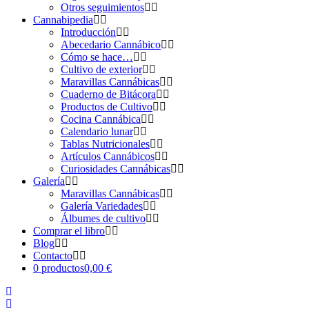
Otros seguimientos
Cannabipedia
Introducción
Abecedario Cannábico
Cómo se hace…
Cultivo de exterior
Maravillas Cannábicas
Cuaderno de Bitácora
Productos de Cultivo
Cocina Cannábica
Calendario lunar
Tablas Nutricionales
Artículos Cannábicos
Curiosidades Cannábicas
Galería
Maravillas Cannábicas
Galería Variedades
Álbumes de cultivo
Comprar el libro
Blog
Contacto
0 productos
0,00 €