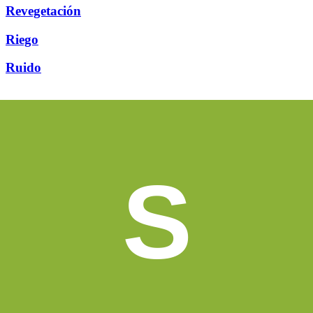
Revegetación
Riego
Ruido
S