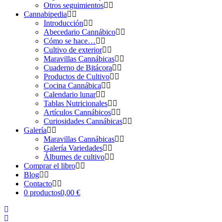
Otros seguimientos
Cannabipedia
Introducción
Abecedario Cannábico
Cómo se hace…
Cultivo de exterior
Maravillas Cannábicas
Cuaderno de Bitácora
Productos de Cultivo
Cocina Cannábica
Calendario lunar
Tablas Nutricionales
Artículos Cannábicos
Curiosidades Cannábicas
Galería
Maravillas Cannábicas
Galería Variedades
Álbumes de cultivo
Comprar el libro
Blog
Contacto
0 productos
0,00 €