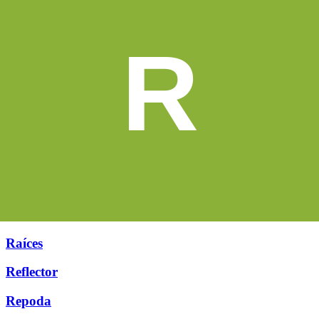
R
Raíces
Reflector
Repoda