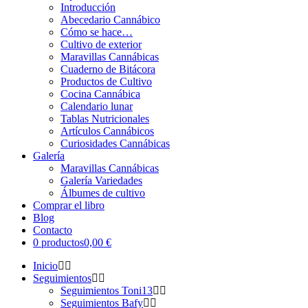
Introducción
Abecedario Cannábico
Cómo se hace…
Cultivo de exterior
Maravillas Cannábicas
Cuaderno de Bitácora
Productos de Cultivo
Cocina Cannábica
Calendario lunar
Tablas Nutricionales
Artículos Cannábicos
Curiosidades Cannábicas
Galería
Maravillas Cannábicas
Galería Variedades
Álbumes de cultivo
Comprar el libro
Blog
Contacto
0 productos
0,00 €
Inicio
Seguimientos
Seguimientos Toni13
Seguimientos Bafy