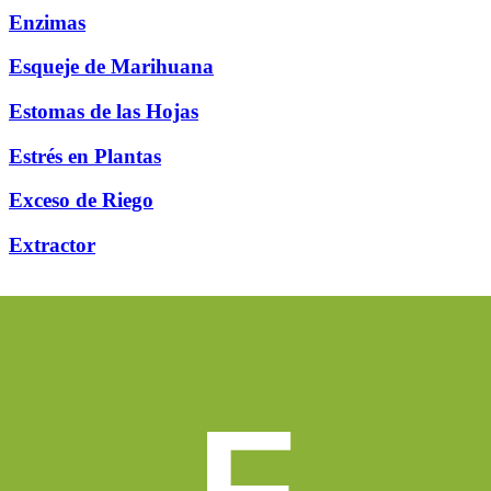
Enzimas
Esqueje de Marihuana
Estomas de las Hojas
Estrés en Plantas
Exceso de Riego
Extractor
F