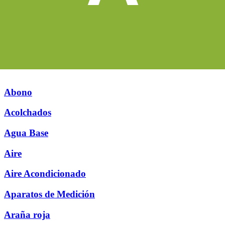
Abono
Acolchados
Agua Base
Aire
Aire Acondicionado
Aparatos de Medición
Araña roja