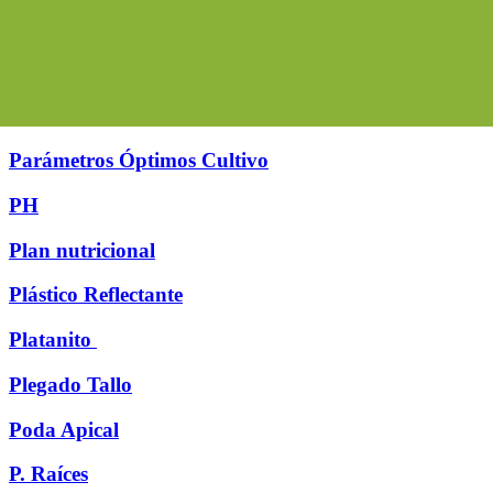
Parámetros Óptimos Cultivo
PH
Plan nutricional
Plástico Reflectante
Platanito
Plegado Tallo
Poda Apical
P. Raíces