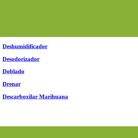
Deshumidificador
Desodorizador
Doblado
Drenar
Descarboxilar Marihuana