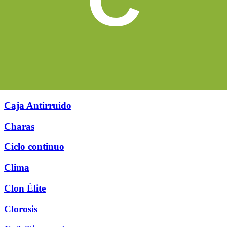
Caja Antirruido
Charas
Ciclo continuo
Clima
Clon Élite
Clorosis