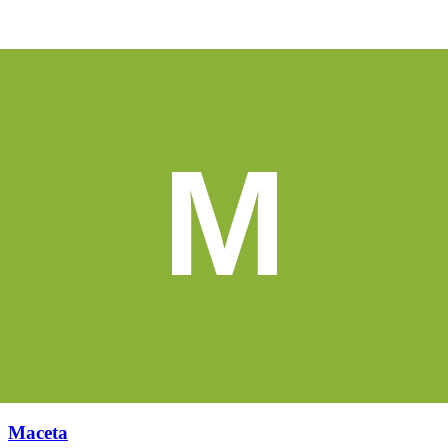
M
Maceta