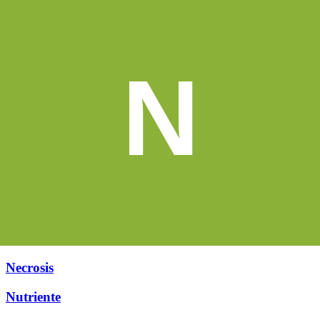
N
Necrosis
Nutriente