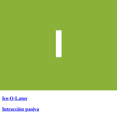
I
Ice-O-Lator
Intracción pasiva