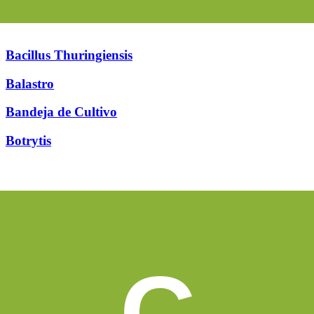
Bacillus Thuringiensis
Balastro
Bandeja de Cultivo
Botrytis
C