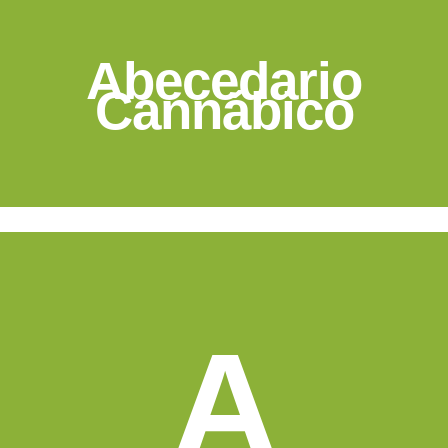
Abecedario
Cannábico
A