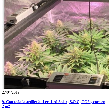
27/04/2019
9- Con toda la artillería: Lec+Led Solux, S.O.G, CO2 y coco en
2 m2