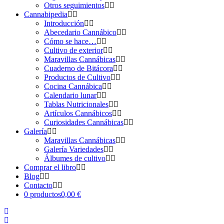
Otros seguimientos
Cannabipedia
Introducción
Abecedario Cannábico
Cómo se hace…
Cultivo de exterior
Maravillas Cannábicas
Cuaderno de Bitácora
Productos de Cultivo
Cocina Cannábica
Calendario lunar
Tablas Nutricionales
Artículos Cannábicos
Curiosidades Cannábicas
Galería
Maravillas Cannábicas
Galería Variedades
Álbumes de cultivo
Comprar el libro
Blog
Contacto
0 productos
0,00 €