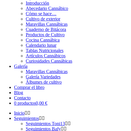
Introducción
Abecedario Cannábico
Cómo se hace…
Cultivo de exterior
Maravillas Cannábicas
Cuaderno de Bitácora
Productos de Cultivo
Cocina Cannábica
Calendario lunar
Tablas Nutricionales
Artículos Cannábicos
Curiosidades Cannábicas
Galería
Maravillas Cannábicas
Galería Variedades
Álbumes de cultivo
Comprar el libro
Blog
Contacto
0 productos
0,00 €
Inicio
Seguimientos
Seguimientos Toni13
Seguimientos Bafy