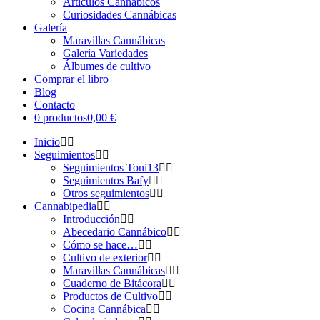
Artículos Cannábicos
Curiosidades Cannábicas
Galería
Maravillas Cannábicas
Galería Variedades
Álbumes de cultivo
Comprar el libro
Blog
Contacto
0 productos
0,00 €
Inicio
Seguimientos
Seguimientos Toni13
Seguimientos Bafy
Otros seguimientos
Cannabipedia
Introducción
Abecedario Cannábico
Cómo se hace…
Cultivo de exterior
Maravillas Cannábicas
Cuaderno de Bitácora
Productos de Cultivo
Cocina Cannábica