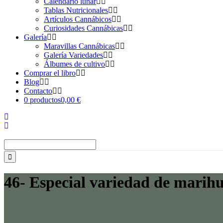
Calendario lunar
Tablas Nutricionales
Artículos Cannábicos
Curiosidades Cannábicas
Galería
Maravillas Cannábicas
Galería Variedades
Álbumes de cultivo
Comprar el libro
Blog
Contacto
0 productos
0,00 €
Buscar:
46- Especial variedad de marihu