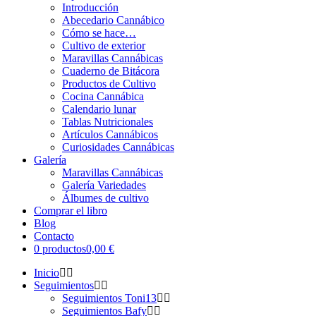
Introducción
Abecedario Cannábico
Cómo se hace…
Cultivo de exterior
Maravillas Cannábicas
Cuaderno de Bitácora
Productos de Cultivo
Cocina Cannábica
Calendario lunar
Tablas Nutricionales
Artículos Cannábicos
Curiosidades Cannábicas
Galería
Maravillas Cannábicas
Galería Variedades
Álbumes de cultivo
Comprar el libro
Blog
Contacto
0 productos
0,00 €
Inicio
Seguimientos
Seguimientos Toni13
Seguimientos Bafy