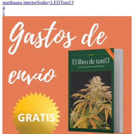
marihuana interior
Sodio+LED
Toni13