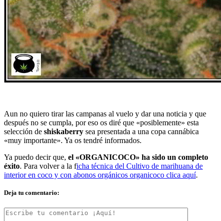
Aun no quiero tirar las campanas al vuelo y dar una noticia y que
después no se cumpla, por eso os diré que «posiblemente» esta
selección de
shiskaberry
sea presentada a una copa cannábica
«muy importante». Ya os tendré informados.
Ya puedo decir que,
el «ORGANICOCO» ha sido un completo
éxito
. Para volver a la f
icha técnica del Cultivo de marihuana de
interior en coco y con abonos orgánicos organicoco clica aquí
.
Deja tu comentario: