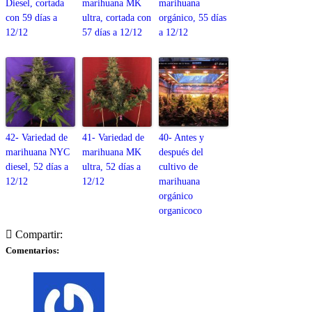
Diesel, cortada
marihuana MK
marihuana
con 59 días a
ultra, cortada con
orgánico, 55 días
12/12
57 días a 12/12
a 12/12
42- Variedad de
41- Variedad de
40- Antes y
marihuana NYC
marihuana MK
después del
diesel, 52 días a
ultra, 52 días a
cultivo de
12/12
12/12
marihuana
orgánico
organicoco
Compartir:
Comentarios: