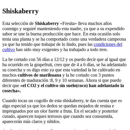
Shiskaberry
Esta selección de
Shiskaberry
«Fresita» lleva muchos años
conmigo y seguiré manteniendo esta madre, ya que a su expendido
sabor se une la buena producción que hace. En esta ocasión solo
tenia una planta y se ha comportado como una verdadera campeona
ya que ha tenido que trabajar de lo lindo, pues las
condiciones del
cultivo
han sido muy exigentes y ha trabajado a todo tren.
La he cortado con 56 días a 12/12 y os puedo decir que al igual que
ha ocurrido en la grapefruit, creo que de 4 a 6 días, se ha adelantado
su cosecha y os digo esto ya que esta variedad la he cultivado en
muchos
cultivos de marihuana
y la he cortado con 3 puntos
diferentes de maduración :8, 9 y 10 semanas. Ahora si que puedo
decir que
«el CO2 y el cultivo sin suelo(coco) han adelantado la
cosecha».
Cuando tocas un cogollo de esta shiskaberry, te das cuenta que es
algo especial ya que los dedos se quedan mojados de resina e
impregnados por un olor fuerte a fruta. En el secado y posterior
curado, aparecen toques terrosos que cuando sea consumida,
aparecerán más claros y nítidos.