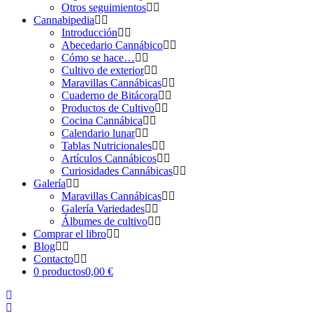
Otros seguimientos
Cannabipedia
Introducción
Abecedario Cannábico
Cómo se hace…
Cultivo de exterior
Maravillas Cannábicas
Cuaderno de Bitácora
Productos de Cultivo
Cocina Cannábica
Calendario lunar
Tablas Nutricionales
Artículos Cannábicos
Curiosidades Cannábicas
Galería
Maravillas Cannábicas
Galería Variedades
Álbumes de cultivo
Comprar el libro
Blog
Contacto
0 productos
0,00 €