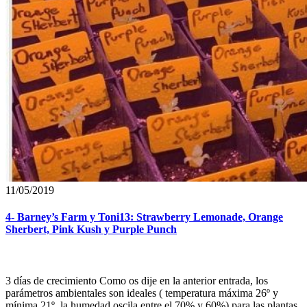
11/05/2019
4- Barney’s Farm y Toni13: Strawberry Lemonade, Orange
Sherbert, Pink Kush y Purple Punch
3 días de crecimiento Como os dije en la anterior entrada, los
parámetros ambientales son ideales ( temperatura máxima 26º y
mínima 21º, la humedad oscila entre el 70% y 60%) para las plantas