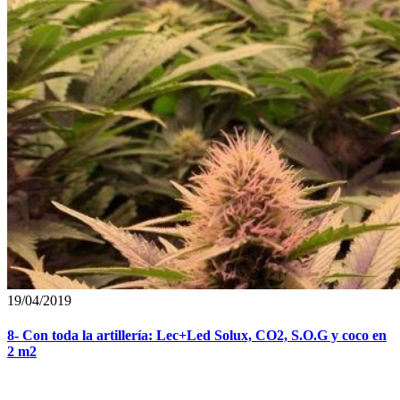
19/04/2019
8- Con toda la artillería: Lec+Led Solux, CO2, S.O.G y coco en
2 m2