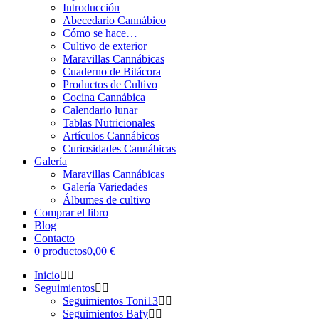
Introducción
Abecedario Cannábico
Cómo se hace…
Cultivo de exterior
Maravillas Cannábicas
Cuaderno de Bitácora
Productos de Cultivo
Cocina Cannábica
Calendario lunar
Tablas Nutricionales
Artículos Cannábicos
Curiosidades Cannábicas
Galería
Maravillas Cannábicas
Galería Variedades
Álbumes de cultivo
Comprar el libro
Blog
Contacto
0 productos
0,00 €
Inicio
Seguimientos
Seguimientos Toni13
Seguimientos Bafy