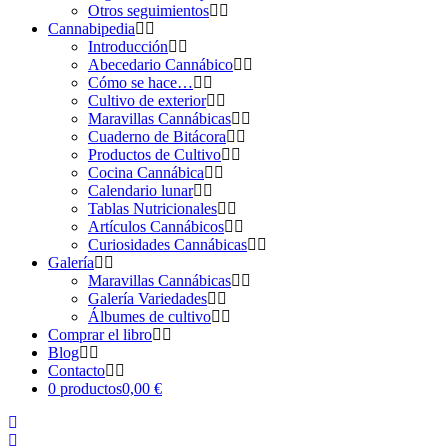
Otros seguimientos
Cannabipedia
Introducción
Abecedario Cannábico
Cómo se hace…
Cultivo de exterior
Maravillas Cannábicas
Cuaderno de Bitácora
Productos de Cultivo
Cocina Cannábica
Calendario lunar
Tablas Nutricionales
Artículos Cannábicos
Curiosidades Cannábicas
Galería
Maravillas Cannábicas
Galería Variedades
Álbumes de cultivo
Comprar el libro
Blog
Contacto
0 productos
0,00 €