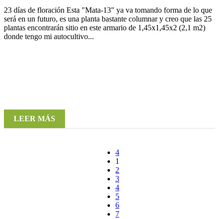
23 días de floración Esta "Mata-13" ya va tomando forma de lo que
será en un futuro, es una planta bastante columnar y creo que las 25
plantas encontrarán sitio en este armario de 1,45x1,45x2 (2,1 m2)
donde tengo mi autocultivo...
LEER MÁS
1
2
3
4
5
6
7