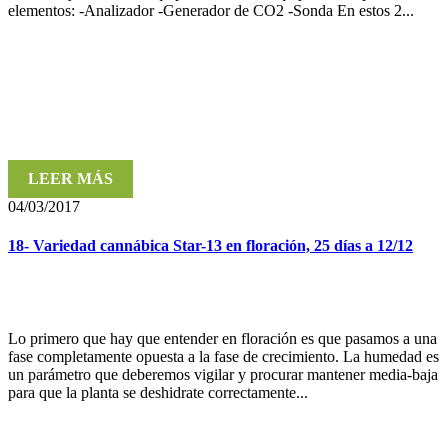
elementos: -Analizador -Generador de CO2 -Sonda En estos 2...
LEER MÁS
04/03/2017
18- Variedad cannábica Star-13 en floración, 25 días a 12/12
Lo primero que hay que entender en floración es que pasamos a una
fase completamente opuesta a la fase de crecimiento. La humedad es
un parámetro que deberemos vigilar y procurar mantener media-baja
para que la planta se deshidrate correctamente...