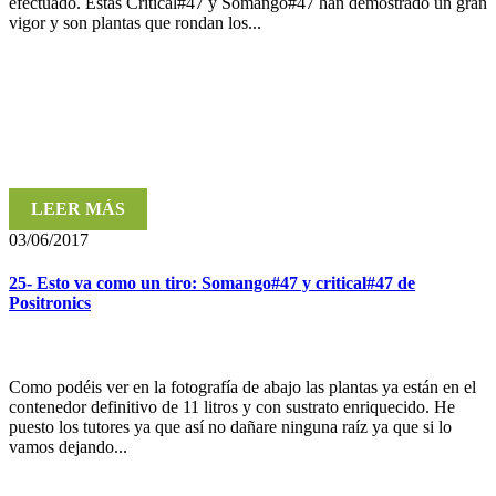
efectuado. Estas Critical#47 y Somango#47 han demostrado un gran
vigor y son plantas que rondan los...
LEER MÁS
03/06/2017
25- Esto va como un tiro: Somango#47 y critical#47 de
Positronics
Como podéis ver en la fotografía de abajo las plantas ya están en el
contenedor definitivo de 11 litros y con sustrato enriquecido. He
puesto los tutores ya que así no dañare ninguna raíz ya que si lo
vamos dejando...