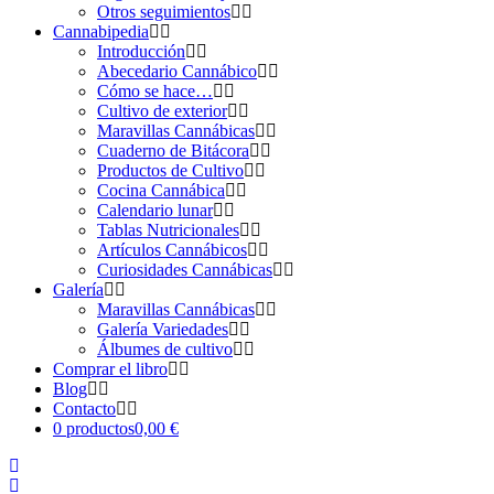
Otros seguimientos
Cannabipedia
Introducción
Abecedario Cannábico
Cómo se hace…
Cultivo de exterior
Maravillas Cannábicas
Cuaderno de Bitácora
Productos de Cultivo
Cocina Cannábica
Calendario lunar
Tablas Nutricionales
Artículos Cannábicos
Curiosidades Cannábicas
Galería
Maravillas Cannábicas
Galería Variedades
Álbumes de cultivo
Comprar el libro
Blog
Contacto
0 productos
0,00 €