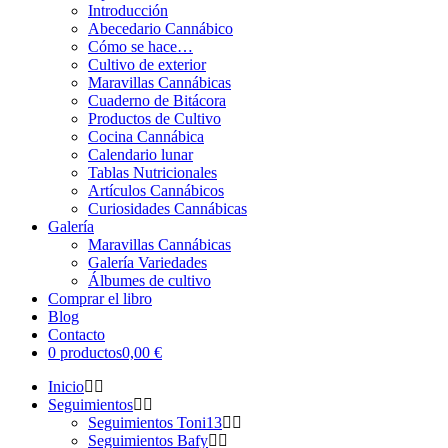
Introducción
Abecedario Cannábico
Cómo se hace…
Cultivo de exterior
Maravillas Cannábicas
Cuaderno de Bitácora
Productos de Cultivo
Cocina Cannábica
Calendario lunar
Tablas Nutricionales
Artículos Cannábicos
Curiosidades Cannábicas
Galería
Maravillas Cannábicas
Galería Variedades
Álbumes de cultivo
Comprar el libro
Blog
Contacto
0 productos
0,00 €
Inicio
Seguimientos
Seguimientos Toni13
Seguimientos Bafy