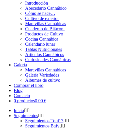
Introducción
Abecedario Cannábico
Cómo se hace…
Cultivo de exterior
Maravillas Cannábicas
Cuaderno de Bitácora
Productos de Cultivo
Cocina Cannábica
Calendario lunar
Tablas Nutricionales
Artículos Cannábicos
Curiosidades Cannábicas
Galería
Maravillas Cannábicas
Galería Variedades
Álbumes de cultivo
Comprar el libro
Blog
Contacto
0 productos
0,00 €
Inicio
Seguimientos
Seguimientos Toni13
Seguimientos Bafy