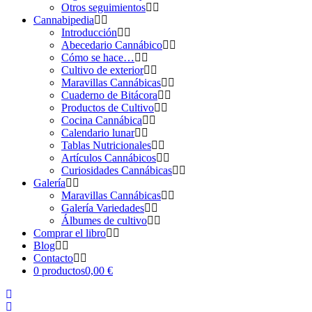
Otros seguimientos
Cannabipedia
Introducción
Abecedario Cannábico
Cómo se hace…
Cultivo de exterior
Maravillas Cannábicas
Cuaderno de Bitácora
Productos de Cultivo
Cocina Cannábica
Calendario lunar
Tablas Nutricionales
Artículos Cannábicos
Curiosidades Cannábicas
Galería
Maravillas Cannábicas
Galería Variedades
Álbumes de cultivo
Comprar el libro
Blog
Contacto
0 productos
0,00 €