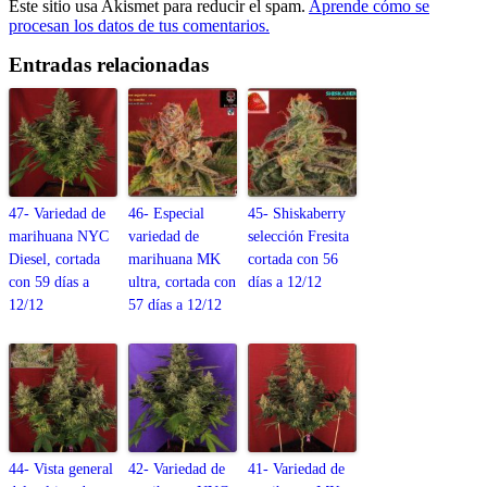
Este sitio usa Akismet para reducir el spam.
Aprende cómo se
procesan los datos de tus comentarios.
Entradas relacionadas
47- Variedad de
46- Especial
45- Shiskaberry
marihuana NYC
variedad de
selección Fresita
Diesel, cortada
marihuana MK
cortada con 56
con 59 días a
ultra, cortada con
días a 12/12
12/12
57 días a 12/12
44- Vista general
42- Variedad de
41- Variedad de