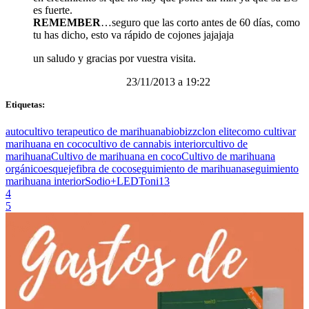
es fuerte.
REMEMBER
…seguro que las corto antes de 60 días, como
tu has dicho, esto va rápido de cojones jajajaja
un saludo y gracias por vuestra visita.
23/11/2013 a 19:22
Etiquetas:
autocultivo terapeutico de marihuana
biobizz
clon elite
como cultivar
marihuana en coco
cultivo de cannabis interior
cultivo de
marihuana
Cultivo de marihuana en coco
Cultivo de marihuana
orgánico
esqueje
fibra de coco
seguimiento de marihuana
seguimiento
marihuana interior
Sodio+LED
Toni13