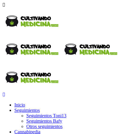
Inicio
Seguimientos
Seguimientos Toni13
Seguimientos Bafy
Otros seguimientos
Cannabipedia