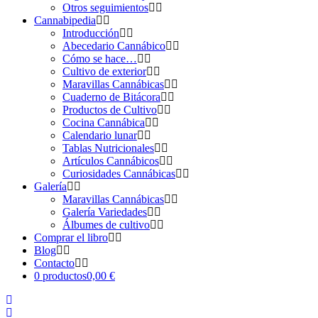
Otros seguimientos
Cannabipedia
Introducción
Abecedario Cannábico
Cómo se hace…
Cultivo de exterior
Maravillas Cannábicas
Cuaderno de Bitácora
Productos de Cultivo
Cocina Cannábica
Calendario lunar
Tablas Nutricionales
Artículos Cannábicos
Curiosidades Cannábicas
Galería
Maravillas Cannábicas
Galería Variedades
Álbumes de cultivo
Comprar el libro
Blog
Contacto
0 productos
0,00 €