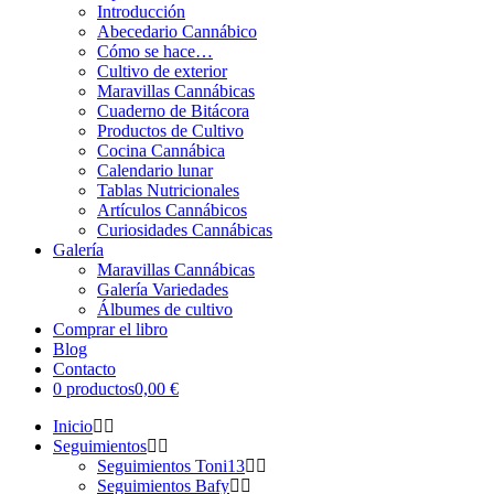
Introducción
Abecedario Cannábico
Cómo se hace…
Cultivo de exterior
Maravillas Cannábicas
Cuaderno de Bitácora
Productos de Cultivo
Cocina Cannábica
Calendario lunar
Tablas Nutricionales
Artículos Cannábicos
Curiosidades Cannábicas
Galería
Maravillas Cannábicas
Galería Variedades
Álbumes de cultivo
Comprar el libro
Blog
Contacto
0 productos
0,00 €
Inicio
Seguimientos
Seguimientos Toni13
Seguimientos Bafy