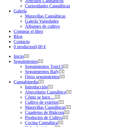
Artículos Cannábicos
Curiosidades Cannábicas
Galería
Maravillas Cannábicas
Galería Variedades
Álbumes de cultivo
Comprar el libro
Blog
Contacto
0 productos
0,00 €
Inicio
Seguimientos
Seguimientos Toni13
Seguimientos Bafy
Otros seguimientos
Cannabipedia
Introducción
Abecedario Cannábico
Cómo se hace…
Cultivo de exterior
Maravillas Cannábicas
Cuaderno de Bitácora
Productos de Cultivo
Cocina Cannábica