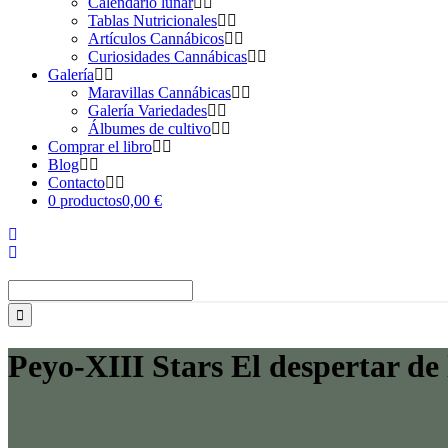
Calendario lunar
Tablas Nutricionales
Artículos Cannábicos
Curiosidades Cannábicas
Galería
Maravillas Cannábicas
Galería Variedades
Álbumes de cultivo
Comprar el libro
Blog
Contacto
0 productos
0,00 €
Buscar:
Peyo-XIII Stars El despertar de