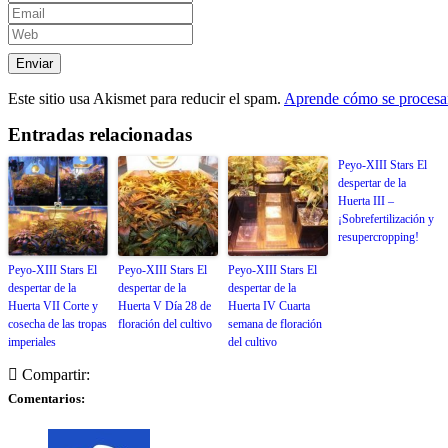
Este sitio usa Akismet para reducir el spam.
Aprende cómo se procesan
Entradas relacionadas
Peyo-XIII Stars El
despertar de la
Huerta III –
¡Sobrefertilización y
resupercropping!
Peyo-XIII Stars El
Peyo-XIII Stars El
Peyo-XIII Stars El
despertar de la
despertar de la
despertar de la
Huerta VII Corte y
Huerta V Día 28 de
Huerta IV Cuarta
cosecha de las tropas
floración del cultivo
semana de floración
imperiales
del cultivo
Compartir:
Comentarios: