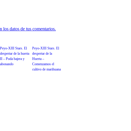
 los datos de tus comentarios.
Peyo-XIII Stars. El
Peyo-XIII Stars. El
despertar de la huerta
despertar de la
II – Poda bajera y
Huerta –
abonando
Comenzamos el
cultivo de marihuana