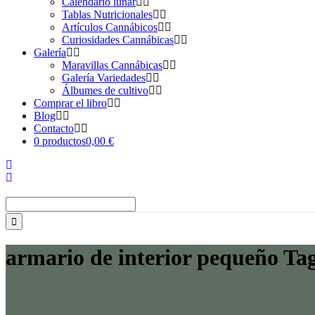
Calendario lunar
Tablas Nutricionales
Artículos Cannábicos
Curiosidades Cannábicas
Galería
Maravillas Cannábicas
Galería Variedades
Álbumes de cultivo
Comprar el libro
Blog
Contacto
0 productos
0,00 €
Buscar:
armario de interior pequeño Ta