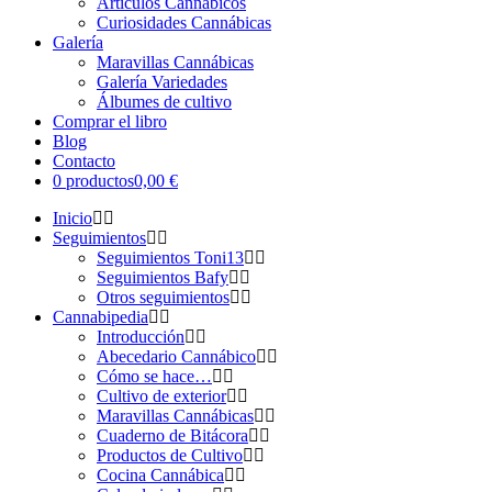
Artículos Cannábicos
Curiosidades Cannábicas
Galería
Maravillas Cannábicas
Galería Variedades
Álbumes de cultivo
Comprar el libro
Blog
Contacto
0 productos
0,00 €
Inicio
Seguimientos
Seguimientos Toni13
Seguimientos Bafy
Otros seguimientos
Cannabipedia
Introducción
Abecedario Cannábico
Cómo se hace…
Cultivo de exterior
Maravillas Cannábicas
Cuaderno de Bitácora
Productos de Cultivo
Cocina Cannábica