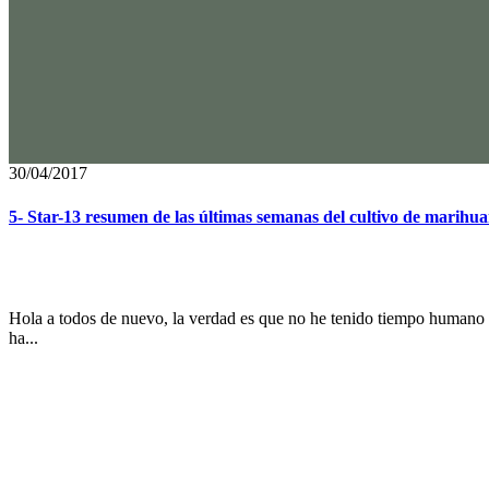
30/04/2017
5- Star-13 resumen de las últimas semanas del cultivo de marihu
Hola a todos de nuevo, la verdad es que no he tenido tiempo humano d
ha...