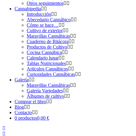
Otros seguimientos
Cannabipedia
Introducción
Abecedario Cannábico
Cómo se hace…
Cultivo de exterior
Maravillas Cannábicas
Cuaderno de Bitácora
Productos de Cultivo
Cocina Cannábica
Calendario lunar
Tablas Nutricionales
Artículos Cannábicos
Curiosidades Cannábicas
Galería
Maravillas Cannábicas
Galería Variedades
Álbumes de cultivo
Comprar el libro
Blog
Contacto
0 productos
0,00 €