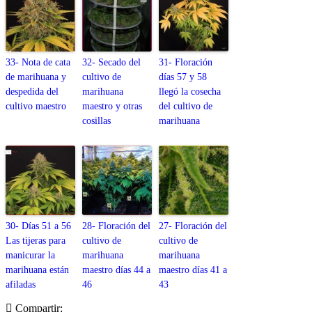
33- Nota de cata
32- Secado del
31- Floración
de marihuana y
cultivo de
días 57 y 58
despedida del
marihuana
llegó la cosecha
cultivo maestro
maestro y otras
del cultivo de
cosillas
marihuana
30- Días 51 a 56
28- Floración del
27- Floración del
Las tijeras para
cultivo de
cultivo de
manicurar la
marihuana
marihuana
marihuana están
maestro días 44 a
maestro días 41 a
afiladas
46
43
Compartir: