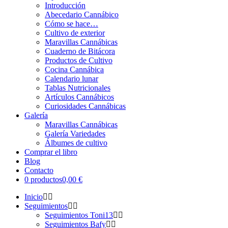
Introducción
Abecedario Cannábico
Cómo se hace…
Cultivo de exterior
Maravillas Cannábicas
Cuaderno de Bitácora
Productos de Cultivo
Cocina Cannábica
Calendario lunar
Tablas Nutricionales
Artículos Cannábicos
Curiosidades Cannábicas
Galería
Maravillas Cannábicas
Galería Variedades
Álbumes de cultivo
Comprar el libro
Blog
Contacto
0 productos
0,00 €
Inicio
Seguimientos
Seguimientos Toni13
Seguimientos Bafy