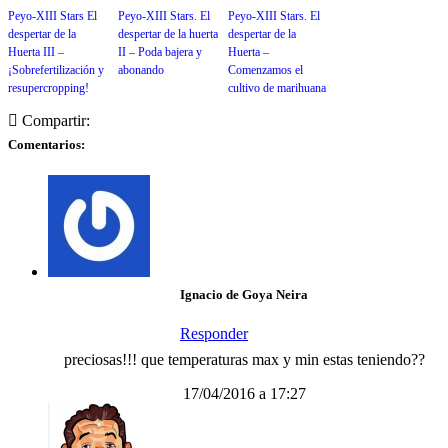
Peyo-XIII Stars El
Peyo-XIII Stars. El
Peyo-XIII Stars. El
despertar de la
despertar de la huerta
despertar de la
Huerta III –
II – Poda bajera y
Huerta –
¡Sobrefertilización y
abonando
Comenzamos el
resupercropping!
cultivo de marihuana
Compartir:
Comentarios:
Ignacio de Goya Neira
Responder
preciosas!!! que temperaturas max y min estas teniendo??
17/04/2016 a 17:27