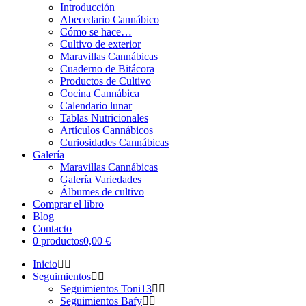
Introducción
Abecedario Cannábico
Cómo se hace…
Cultivo de exterior
Maravillas Cannábicas
Cuaderno de Bitácora
Productos de Cultivo
Cocina Cannábica
Calendario lunar
Tablas Nutricionales
Artículos Cannábicos
Curiosidades Cannábicas
Galería
Maravillas Cannábicas
Galería Variedades
Álbumes de cultivo
Comprar el libro
Blog
Contacto
0 productos
0,00 €
Inicio
Seguimientos
Seguimientos Toni13
Seguimientos Bafy