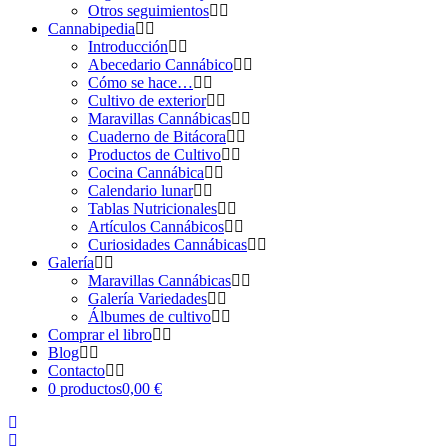
Otros seguimientos
Cannabipedia
Introducción
Abecedario Cannábico
Cómo se hace…
Cultivo de exterior
Maravillas Cannábicas
Cuaderno de Bitácora
Productos de Cultivo
Cocina Cannábica
Calendario lunar
Tablas Nutricionales
Artículos Cannábicos
Curiosidades Cannábicas
Galería
Maravillas Cannábicas
Galería Variedades
Álbumes de cultivo
Comprar el libro
Blog
Contacto
0 productos
0,00 €