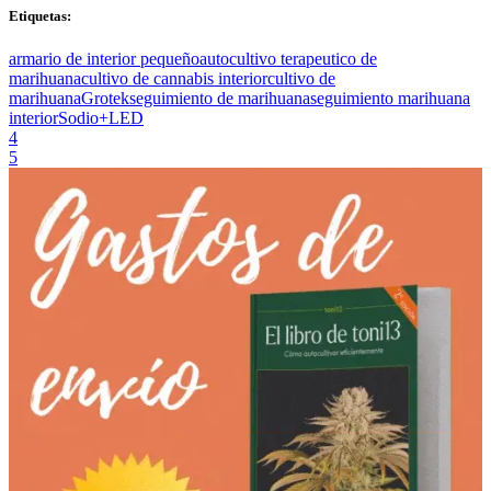
Etiquetas:
armario de interior pequeño
autocultivo terapeutico de
marihuana
cultivo de cannabis interior
cultivo de
marihuana
Grotek
seguimiento de marihuana
seguimiento marihuana
interior
Sodio+LED