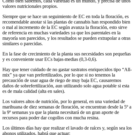
Como bien sabemos, cada variedad es un mundo, y precisa de unos
valores nutricionales propios.
Siempre que se hace un seguimiento de EC en toda la floración, es
recomendable anotar si las plantas de cannabis han respondido bien
o mal al incremento de la EC según avanza la floración, esto sirve
de referencia en muchas variedades ya que los parentales en la
mayoría son parecidos, y los resultados se pueden extrapolar a otras
similares o parecidas.
En la fase de crecimiento de la planta sus necesidades son pequeñas
y es conveniente usar ECs bajas-medias (0,3-0,6).
Hay que tener cuidado de no gastar sustratos enriquecidos tipo “All-
mix” ya que van prefertilizados, por lo que si no tenemos la
precaución de usar agua de riego de muy baja EC, causaremos
daños de sobrefertilización, aun utilizando solo agua potable si esta
es de mala calidad (alta en sales).
Los valores altos de nutrición, por lo general, en una variedad de
marihuana de diez semanas de floración, se encuentran desde la 5º a
la 9º semanas ya que la planta necesitará de un gran aporte de
recursos para poder dar cogollos con mucha resina.
Los últimos días hay que realizar el lavado de raíces y, según sea los
abonos utilizados, habrá que actuar: