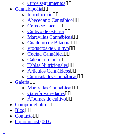
Otros seguimientos
Cannabipedia
Introducción
Abecedario Cannábico
Cómo se hace…
Cultivo de exterior
Maravillas Cannábicas
Cuaderno de Bitácora
Productos de Cultivo
Cocina Cannábica
Calendario lunar
Tablas Nutricionales
Artículos Cannábicos
Curiosidades Cannábicas
Galería
Maravillas Cannábicas
Galería Variedades
Álbumes de cultivo
Comprar el libro
Blog
Contacto
0 productos
0,00 €