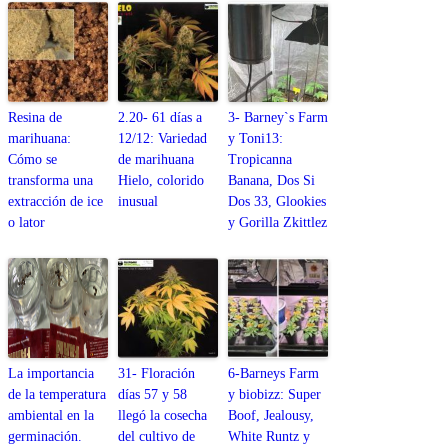
Resina de
2.20- 61 días a
3- Barney`s Farm
marihuana:
12/12: Variedad
y Toni13:
Cómo se
de marihuana
Tropicanna
transforma una
Hielo, colorido
Banana, Dos Si
extracción de ice
inusual
Dos 33, Glookies
o lator
y Gorilla Zkittlez
La importancia
31- Floración
6-Barneys Farm
de la temperatura
días 57 y 58
y biobizz: Super
ambiental en la
llegó la cosecha
Boof, Jealousy,
germinación.
del cultivo de
White Runtz y