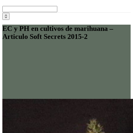
Buscar:
EC y PH en cultivos de marihuana –
Articulo Soft Secrets 2015-2