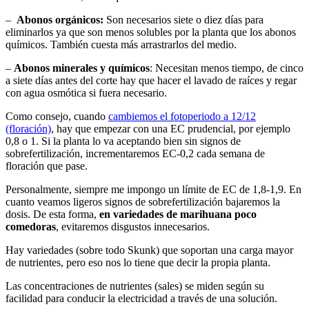
–
Abonos orgánicos:
Son necesarios siete o diez días para
eliminarlos ya que son menos solubles por la planta que los abonos
químicos. También cuesta más arrastrarlos del medio.
–
Abonos minerales y químicos
: Necesitan menos tiempo, de cinco
a siete días antes del corte hay que hacer el lavado de raíces y regar
con agua osmótica si fuera necesario.
Como consejo, cuando
cambiemos el fotoperiodo a 12/12
(floración)
, hay que empezar con una EC prudencial, por ejemplo
0,8 o 1. Si la planta lo va aceptando bien sin signos de
sobrefertilización, incrementaremos EC-0,2 cada semana de
floración que pase.
Personalmente, siempre me impongo un límite de EC de 1,8-1,9. En
cuanto veamos ligeros signos de sobrefertilización bajaremos la
dosis. De esta forma,
en variedades de marihuana poco
comedoras
, evitaremos disgustos innecesarios.
Hay variedades (sobre todo Skunk) que soportan una carga mayor
de nutrientes, pero eso nos lo tiene que decir la propia planta.
Las concentraciones de nutrientes (sales) se miden según su
facilidad para conducir la electricidad a través de una solución.