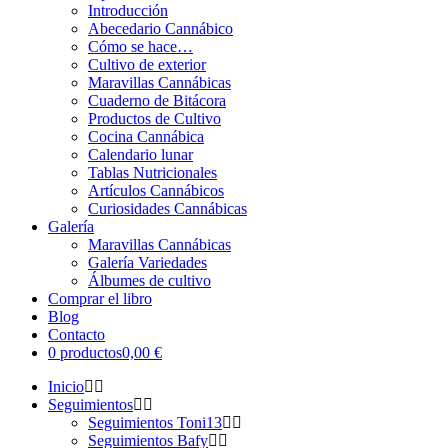
Introducción
Abecedario Cannábico
Cómo se hace…
Cultivo de exterior
Maravillas Cannábicas
Cuaderno de Bitácora
Productos de Cultivo
Cocina Cannábica
Calendario lunar
Tablas Nutricionales
Artículos Cannábicos
Curiosidades Cannábicas
Galería
Maravillas Cannábicas
Galería Variedades
Álbumes de cultivo
Comprar el libro
Blog
Contacto
0 productos
0,00 €
Inicio
Seguimientos
Seguimientos Toni13
Seguimientos Bafy