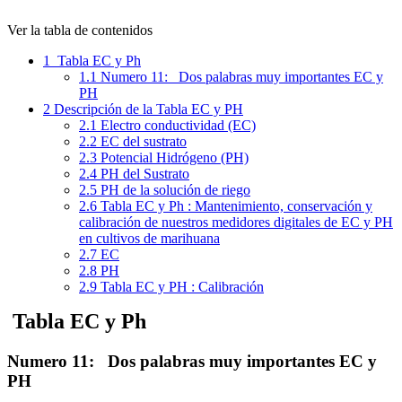
Ver la tabla de contenidos
1
Tabla EC y Ph
1.1
Numero 11: Dos palabras muy importantes EC y
PH
2
Descripción de la Tabla EC y PH
2.1
Electro conductividad (EC)
2.2
EC del sustrato
2.3
Potencial Hidrógeno (PH)
2.4
PH del Sustrato
2.5
PH de la solución de riego
2.6
Tabla EC y Ph : Mantenimiento, conservación y
calibración de nuestros medidores digitales de EC y PH
en cultivos de marihuana
2.7
EC
2.8
PH
2.9
Tabla EC y PH : Calibración
Tabla EC y Ph
Numero 11: Dos palabras muy importantes EC y
PH