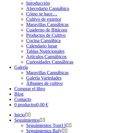
Introducción
Abecedario Cannábico
Cómo se hace…
Cultivo de exterior
Maravillas Cannábicas
Cuaderno de Bitácora
Productos de Cultivo
Cocina Cannábica
Calendario lunar
Tablas Nutricionales
Artículos Cannábicos
Curiosidades Cannábicas
Galería
Maravillas Cannábicas
Galería Variedades
Álbumes de cultivo
Comprar el libro
Blog
Contacto
0 productos
0,00 €
Inicio
Seguimientos
Seguimientos Toni13
Seguimientos Bafy