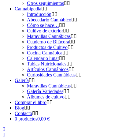
Otros seguimientos
Cannabipedia
Introducción
Abecedario Cannábico
Cómo se hace…
Cultivo de exterior
Maravillas Cannábicas
Cuaderno de Bitácora
Productos de Cultivo
Cocina Cannábica
Calendario lunar
Tablas Nutricionales
Artículos Cannábicos
Curiosidades Cannábicas
Galería
Maravillas Cannábicas
Galería Variedades
Álbumes de cultivo
Comprar el libro
Blog
Contacto
0 productos
0,00 €