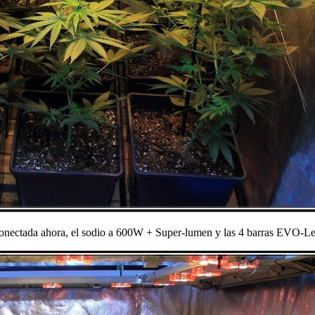
 conectada ahora, el sodio a 600W + Super-lumen y las 4 barras EVO-Led