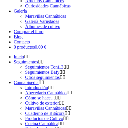
Artículos Cannábicos
Curiosidades Cannábicas
Galería
Maravillas Cannábicas
Galería Variedades
Álbumes de cultivo
Comprar el libro
Blog
Contacto
0 productos
0,00 €
Inicio
Seguimientos
Seguimientos Toni13
Seguimientos Bafy
Otros seguimientos
Cannabipedia
Introducción
Abecedario Cannábico
Cómo se hace…
Cultivo de exterior
Maravillas Cannábicas
Cuaderno de Bitácora
Productos de Cultivo
Cocina Cannábica