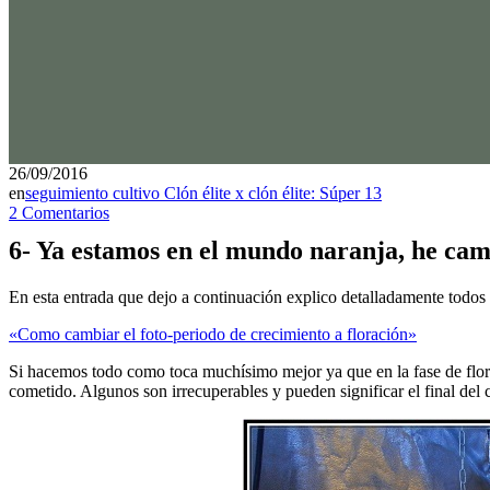
26/09/2016
en
seguimiento cultivo Clón élite x clón élite: Súper 13
2 Comentarios
6- Ya estamos en el mundo naranja, he cam
En esta entrada que dejo a continuación explico detalladamente todos 
«Como cambiar el foto-periodo de crecimiento a floración»
Si hacemos todo como toca muchísimo mejor ya que en la fase de flora
cometido. Algunos son irrecuperables y pueden significar el final del c