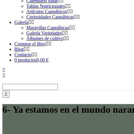
Calendario lunar
Tablas Nutricionales
Artículos Cannábicos
Curiosidades Cannábicas
Galería
Maravillas Cannábicas
Galería Variedades
Álbumes de cultivo
Comprar el libro
Blog
Contacto
0 productos
0,00 €
Buscar:
6- Ya estamos en el mundo naran