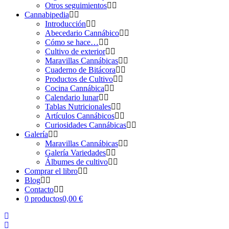
Otros seguimientos
Cannabipedia
Introducción
Abecedario Cannábico
Cómo se hace…
Cultivo de exterior
Maravillas Cannábicas
Cuaderno de Bitácora
Productos de Cultivo
Cocina Cannábica
Calendario lunar
Tablas Nutricionales
Artículos Cannábicos
Curiosidades Cannábicas
Galería
Maravillas Cannábicas
Galería Variedades
Álbumes de cultivo
Comprar el libro
Blog
Contacto
0 productos
0,00 €