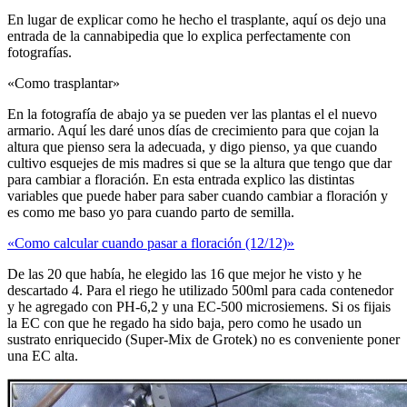
En lugar de explicar como he hecho el trasplante, aquí os dejo una
entrada de la cannabipedia que lo explica perfectamente con
fotografías.
«Como trasplantar»
En la fotografía de abajo ya se pueden ver las plantas el el nuevo
armario. Aquí les daré unos días de crecimiento para que cojan la
altura que pienso sera la adecuada, y digo pienso, ya que cuando
cultivo esquejes de mis madres si que se la altura que tengo que dar
para cambiar a floración. En esta entrada explico las distintas
variables que puede haber para saber cuando cambiar a floración y
es como me baso yo para cuando parto de semilla.
«Como calcular cuando pasar a floración (12/12)»
De las 20 que había, he elegido las 16 que mejor he visto y he
descartado 4. Para el riego he utilizado 500ml para cada contenedor
y he agregado con PH-6,2 y una EC-500 microsiemens. Si os fijais
la EC con que he regado ha sido baja, pero como he usado un
sustrato enriquecido (Super-Mix de Grotek) no es conveniente poner
una EC alta.