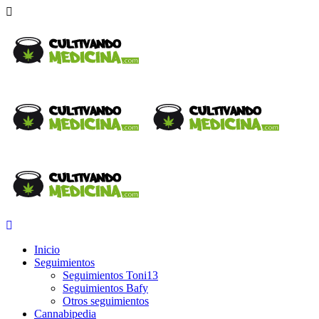
Inicio
Seguimientos
Seguimientos Toni13
Seguimientos Bafy
Otros seguimientos
Cannabipedia