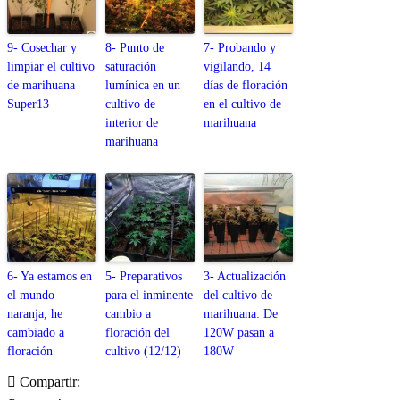
9- Cosechar y
8- Punto de
7- Probando y
limpiar el cultivo
saturación
vigilando, 14
de marihuana
lumínica en un
días de floración
Super13
cultivo de
en el cultivo de
interior de
marihuana
marihuana
6- Ya estamos en
5- Preparativos
3- Actualización
el mundo
para el inminente
del cultivo de
naranja, he
cambio a
marihuana: De
cambiado a
floración del
120W pasan a
floración
cultivo (12/12)
180W
Compartir: