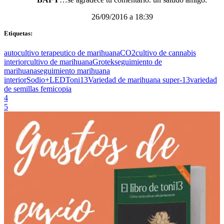
26/09/2016 a 18:39
Etiquetas:
autocultivo terapeutico de marihuana
CO2
cultivo de cannabis
interior
cultivo de marihuana
Grotek
seguimiento de
marihuana
seguimiento marihuana
interior
Sodio+LED
Toni13
Variedad de marihuana super-13
variedad
de semillas femicopia