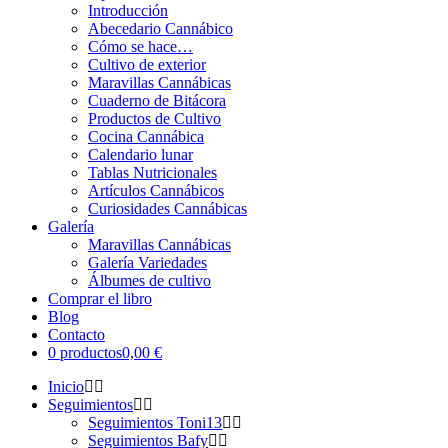
Introducción
Abecedario Cannábico
Cómo se hace…
Cultivo de exterior
Maravillas Cannábicas
Cuaderno de Bitácora
Productos de Cultivo
Cocina Cannábica
Calendario lunar
Tablas Nutricionales
Artículos Cannábicos
Curiosidades Cannábicas
Galería
Maravillas Cannábicas
Galería Variedades
Álbumes de cultivo
Comprar el libro
Blog
Contacto
0 productos
0,00 €
Inicio
Seguimientos
Seguimientos Toni13
Seguimientos Bafy