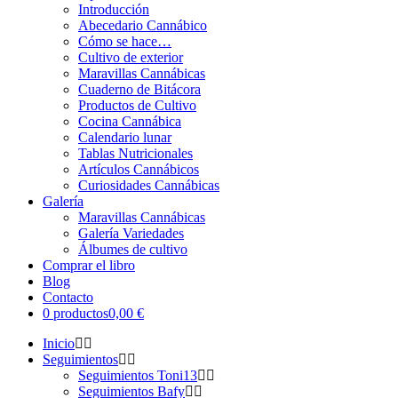
Introducción
Abecedario Cannábico
Cómo se hace…
Cultivo de exterior
Maravillas Cannábicas
Cuaderno de Bitácora
Productos de Cultivo
Cocina Cannábica
Calendario lunar
Tablas Nutricionales
Artículos Cannábicos
Curiosidades Cannábicas
Galería
Maravillas Cannábicas
Galería Variedades
Álbumes de cultivo
Comprar el libro
Blog
Contacto
0 productos
0,00 €
Inicio
Seguimientos
Seguimientos Toni13
Seguimientos Bafy