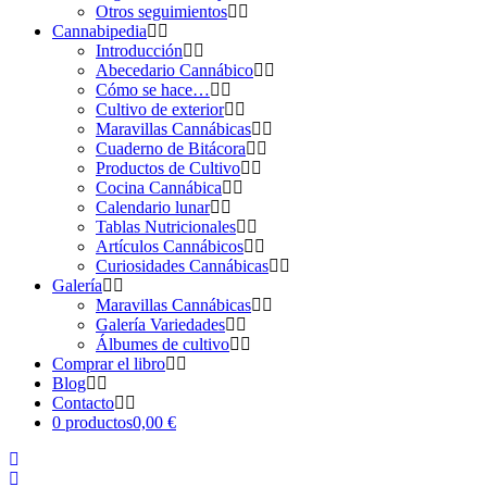
Otros seguimientos
Cannabipedia
Introducción
Abecedario Cannábico
Cómo se hace…
Cultivo de exterior
Maravillas Cannábicas
Cuaderno de Bitácora
Productos de Cultivo
Cocina Cannábica
Calendario lunar
Tablas Nutricionales
Artículos Cannábicos
Curiosidades Cannábicas
Galería
Maravillas Cannábicas
Galería Variedades
Álbumes de cultivo
Comprar el libro
Blog
Contacto
0 productos
0,00 €