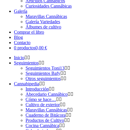
Artículos Cannábicos
Curiosidades Cannábicas
Galería
Maravillas Cannábicas
Galería Variedades
Álbumes de cultivo
Comprar el libro
Blog
Contacto
0 productos
0,00 €
Inicio
Seguimientos
Seguimientos Toni13
Seguimientos Bafy
Otros seguimientos
Cannabipedia
Introducción
Abecedario Cannábico
Cómo se hace…
Cultivo de exterior
Maravillas Cannábicas
Cuaderno de Bitácora
Productos de Cultivo
Cocina Cannábica