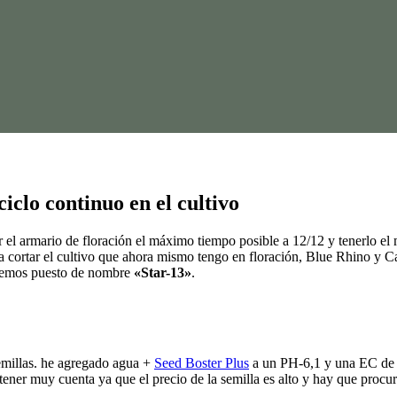
iclo continuo en el cultivo
 el armario de floración el máximo tiempo posible a 12/12 y tenerlo el 
ortar el cultivo que ahora mismo tengo en floración, Blue Rhino y Car
 hemos puesto de nombre
«Star-13»
.
semillas. he agregado agua +
Seed Boster Plus
a un PH-6,1 y una EC de 
tener muy cuenta ya que el precio de la semilla es alto y hay que procur