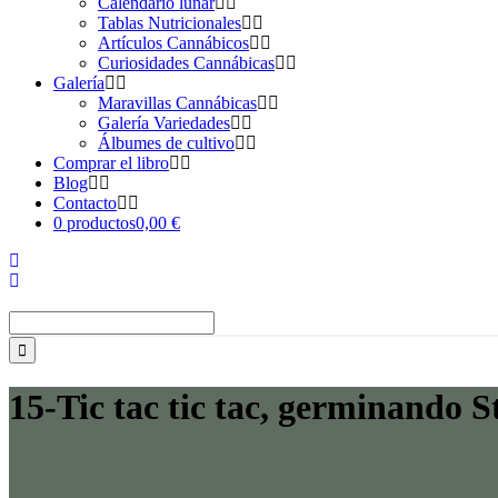
Calendario lunar
Tablas Nutricionales
Artículos Cannábicos
Curiosidades Cannábicas
Galería
Maravillas Cannábicas
Galería Variedades
Álbumes de cultivo
Comprar el libro
Blog
Contacto
0 productos
0,00 €
Buscar:
15-Tic tac tic tac, germinando St