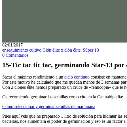
02/01/2017
en
seguimiento cultivo Clón élite x clón élite: Súper 13
0 Comentarios
15-Tic tac tic tac, germinando Star-13 por c
Sacar el máximo rendimiento a un
ciclo continuo
consiste en mantener
Por este motivo he calculado que me quedan menos de 3 semanas para c
Con 2 clones élite hemos preparado un cruce de «femicopia» que le
Os recomiendo germinar las semillas como cito en la Cannabipedia:
Como seleccionar y germinar semillas de marihuana
Pues aquí veis que he preparado 1 litro de solución para hidratar las 
bacterias, nos aumentara el poder de germinacion y eso es un factor a 