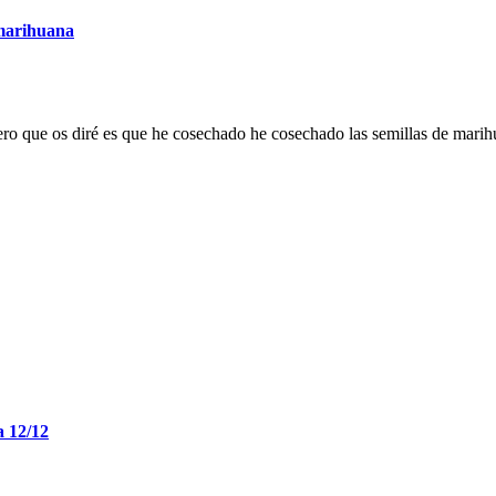
 marihuana
mero que os diré es que he cosechado he cosechado las semillas de mari
a 12/12