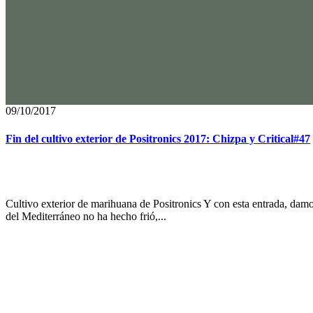
09/10/2017
Fin del cultivo exterior de Positronics 2017: Chizpa y Critical#47
Cultivo exterior de marihuana de Positronics Y con esta entrada, damo
del Mediterráneo no ha hecho frió,...