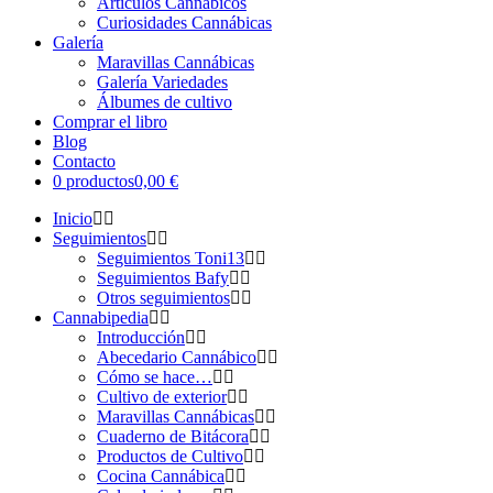
Artículos Cannábicos
Curiosidades Cannábicas
Galería
Maravillas Cannábicas
Galería Variedades
Álbumes de cultivo
Comprar el libro
Blog
Contacto
0 productos
0,00 €
Inicio
Seguimientos
Seguimientos Toni13
Seguimientos Bafy
Otros seguimientos
Cannabipedia
Introducción
Abecedario Cannábico
Cómo se hace…
Cultivo de exterior
Maravillas Cannábicas
Cuaderno de Bitácora
Productos de Cultivo
Cocina Cannábica