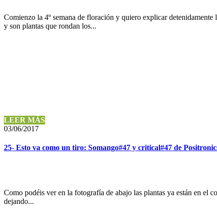
Comienzo la 4º semana de floración y quiero explicar detenidamente l
y son plantas que rondan los...
LEER MÁS
03/06/2017
25- Esto va como un tiro: Somango#47 y critical#47 de Positronic
Como podéis ver en la fotografía de abajo las plantas ya están en el c
dejando...