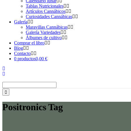
Calendario lunar
Tablas Nutricionales
Artículos Cannábicos
Curiosidades Cannábicas
Galería
Maravillas Cannábicas
Galería Variedades
Álbumes de cultivo
Comprar el libro
Blog
Contacto
0 productos
0,00 €
Buscar:
Positronics Tag