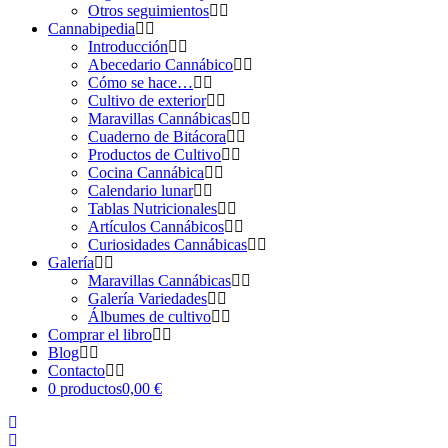
Otros seguimientos
Cannabipedia
Introducción
Abecedario Cannábico
Cómo se hace…
Cultivo de exterior
Maravillas Cannábicas
Cuaderno de Bitácora
Productos de Cultivo
Cocina Cannábica
Calendario lunar
Tablas Nutricionales
Artículos Cannábicos
Curiosidades Cannábicas
Galería
Maravillas Cannábicas
Galería Variedades
Álbumes de cultivo
Comprar el libro
Blog
Contacto
0 productos
0,00 €