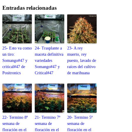
Entradas relacionadas
25- Esto va como
24- Trasplante a
23- A rey
un tiro:
maceta definitiva
muerto, rey
Somango#47 y
variedades
puesto, lavado de
critical#47 de
Somango#47 y
raíces del cultivo
Positronics
Critical#47
de marihuana
22- Termino 8º
21- Termino 7º
20- Termino 5º
semana de
semana de
semana de
floración en el
floración en el
floración en el