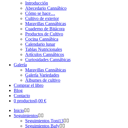
Introducción
Abecedario Cannábico
Cómo se hace…
Cultivo de exterior
Maravillas Cannábicas
Cuaderno de Bitácora
Productos de Cultivo
Cocina Cannábica
Calendario lunar
Tablas Nutricionales
Artículos Cannábicos
Curiosidades Cannábicas
Galería
Maravillas Cannábicas
Galería Variedades
Álbumes de cultivo
Comprar el libro
Blog
Contacto
0 productos
0,00 €
Inicio
Seguimientos
Seguimientos Toni13
Seguimientos Bafy