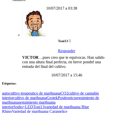
10/07/2017 a 03:38
Toni13
Responder
VICTOR
…pues creo que te equivocas. Han salido
con una altura final perfecta, en breve pondré una
entrada del final del cultivo.
10/07/2017 a 15:46
Etiquetas:
autocultivo terapeutico de marihuana
CO2
cultivo de cannabis
interior
cultivo de marihuana
Grotek
Positronics
seguimiento de
marihuana
seguimiento marihuana
interior
Sodio+LED
Toni13
variedad de marihuana Blue
Rhino
Variedad de marihuana Caramelice