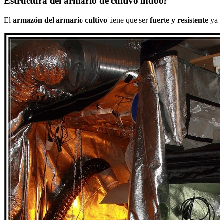
Estructura del armario de cultivo indoor
El
armazón del armario cultivo
tiene que ser
fuerte y resistente
ya 