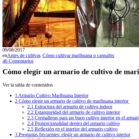
09/08/2017
en
Antes de cultivar
,
Cómo cultivar marihuana o cannabis
46 Comentarios
Cómo elegir un armario de cultivo de mari
Ver la tabla de contenidos
1
Armario Cultivo Marihuana Interior
2
Cómo elegir un armario de cultivo de marihuana interior
2.1
Estructura del armario de cultivo indoor
2.2
Estanqueidad del armario de cultivo interior
2.3
Cremalleras para un buen cultivo interior en el armari
2.4
Proporcionalidad dentro del armario cultivo
2.5
Reflexión en el interior del armario cultivo
3
Preguntas frecuentes: elegir un armario de cultivo interior