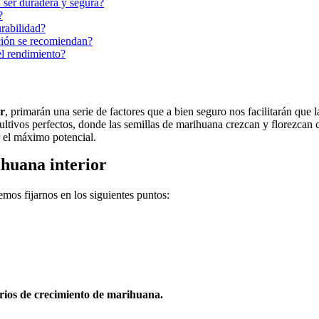
 ser duradera y segura?
?
rabilidad?
ción se recomiendan?
el rendimiento?
r
, primarán una serie de factores que a bien seguro nos facilitarán que
ultivos perfectos, donde las semillas de marihuana crezcan y florezcan
r el máximo potencial.
ihuana interior
mos fijarnos en los siguientes puntos:
ios de crecimiento de marihuana.