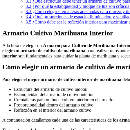
3.1
¿Qué estructura debe tener un armario de cultivo para
3.2
¿Por qué la estanqueidad y bloque de luz son críticos
3.3
¿Cómo elegir cremalleras adecuadas para dureza y du
3.4
¿Qué proporciones de espacio, iluminación y ventila
3.5
¿Cómo debe ser la reflexión interior para maximizar 
Armario Cultivo Marihuana Interior
A la hora de elegir un
Armario para Cultivo de Marihuana Interio
elegir un armario de cultivo de marihuana
para realizar unos autoc
interior
son fundamentales para cuidar la planta de marihuana y saca
Cómo elegir un armario de cultivo de mar
Para
elegir el mejor armario de cultivo interior de marihuana
debe
Estructura del armario de cultivo indoor.
Estanqueidad del armario de cultivo interior.
Cremalleras para un buen cultivo interior en el armario.
Proporcionalidad dentro del armario cultivo.
Reflexión en el interior del armario cultivo.
A continuación detallamos cada una de las características de los
armar