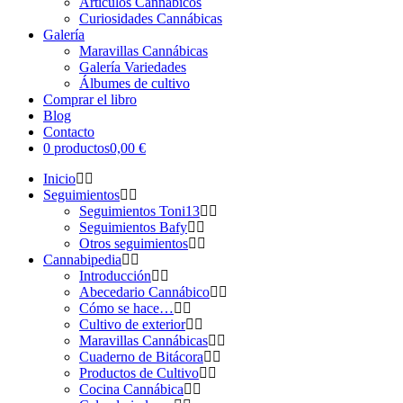
Artículos Cannábicos
Curiosidades Cannábicas
Galería
Maravillas Cannábicas
Galería Variedades
Álbumes de cultivo
Comprar el libro
Blog
Contacto
0 productos
0,00 €
Inicio
Seguimientos
Seguimientos Toni13
Seguimientos Bafy
Otros seguimientos
Cannabipedia
Introducción
Abecedario Cannábico
Cómo se hace…
Cultivo de exterior
Maravillas Cannábicas
Cuaderno de Bitácora
Productos de Cultivo
Cocina Cannábica