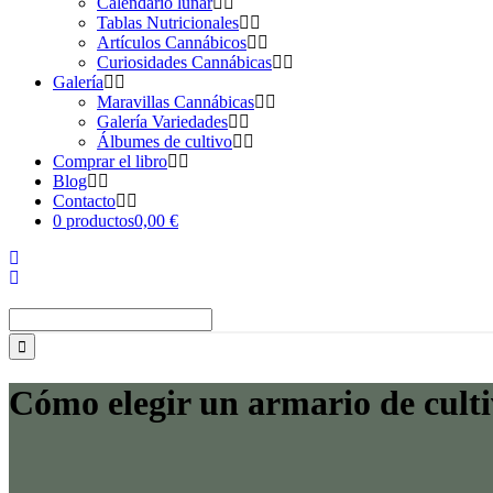
Calendario lunar
Tablas Nutricionales
Artículos Cannábicos
Curiosidades Cannábicas
Galería
Maravillas Cannábicas
Galería Variedades
Álbumes de cultivo
Comprar el libro
Blog
Contacto
0 productos
0,00 €
Buscar:
Cómo elegir un armario de cult