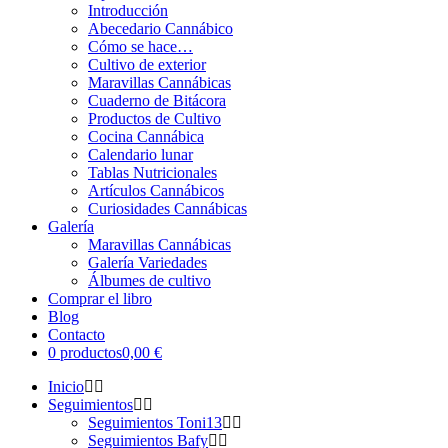
Introducción
Abecedario Cannábico
Cómo se hace…
Cultivo de exterior
Maravillas Cannábicas
Cuaderno de Bitácora
Productos de Cultivo
Cocina Cannábica
Calendario lunar
Tablas Nutricionales
Artículos Cannábicos
Curiosidades Cannábicas
Galería
Maravillas Cannábicas
Galería Variedades
Álbumes de cultivo
Comprar el libro
Blog
Contacto
0 productos
0,00 €
Inicio
Seguimientos
Seguimientos Toni13
Seguimientos Bafy