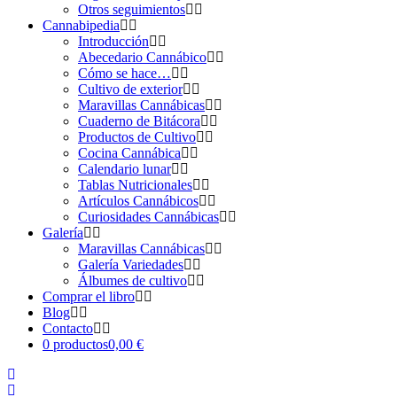
Otros seguimientos
Cannabipedia
Introducción
Abecedario Cannábico
Cómo se hace…
Cultivo de exterior
Maravillas Cannábicas
Cuaderno de Bitácora
Productos de Cultivo
Cocina Cannábica
Calendario lunar
Tablas Nutricionales
Artículos Cannábicos
Curiosidades Cannábicas
Galería
Maravillas Cannábicas
Galería Variedades
Álbumes de cultivo
Comprar el libro
Blog
Contacto
0 productos
0,00 €