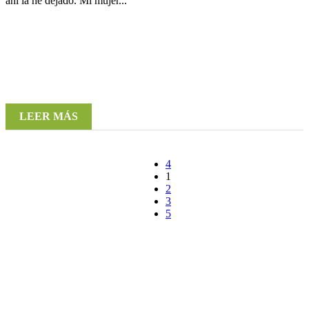
ahí la he dejado. Mi mujer...
LEER MÁS
1
2
3