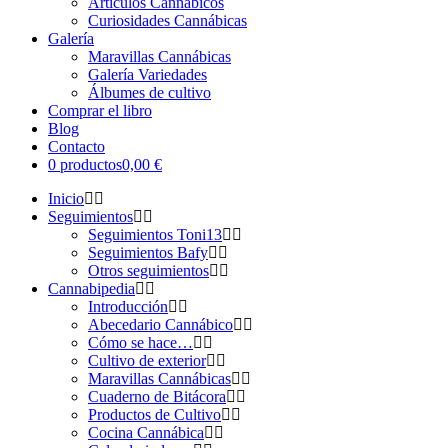
Artículos Cannábicos
Curiosidades Cannábicas
Galería
Maravillas Cannábicas
Galería Variedades
Álbumes de cultivo
Comprar el libro
Blog
Contacto
0 productos
0,00 €
Inicio
Seguimientos
Seguimientos Toni13
Seguimientos Bafy
Otros seguimientos
Cannabipedia
Introducción
Abecedario Cannábico
Cómo se hace…
Cultivo de exterior
Maravillas Cannábicas
Cuaderno de Bitácora
Productos de Cultivo
Cocina Cannábica