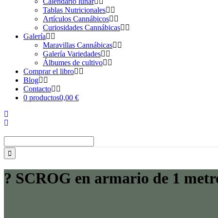
Calendario lunar
Tablas Nutricionales
Artículos Cannábicos
Curiosidades Cannábicas
Galería
Maravillas Cannábicas
Galería Variedades
Álbumes de cultivo
Comprar el libro
Blog
Contacto
0 productos
0,00 €
Buscar:
? SCROG en armario de 1 metro 