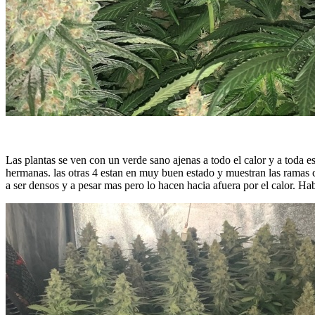
Las plantas se ven con un verde sano ajenas a todo el calor y a toda e
hermanas. las otras 4 estan en muy buen estado y muestran las ramas 
a ser densos y a pesar mas pero lo hacen hacia afuera por el calor. H