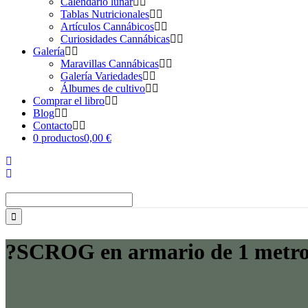
Calendario lunar
Tablas Nutricionales
Artículos Cannábicos
Curiosidades Cannábicas
Galería
Maravillas Cannábicas
Galería Variedades
Álbumes de cultivo
Comprar el libro
Blog
Contacto
0 productos
0,00 €
Buscar:
?SCROG en armario de 1 metro c