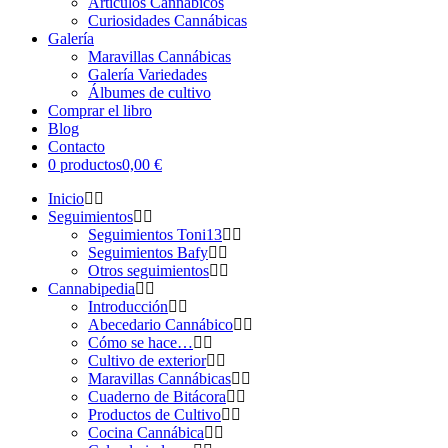
Artículos Cannábicos
Curiosidades Cannábicas
Galería
Maravillas Cannábicas
Galería Variedades
Álbumes de cultivo
Comprar el libro
Blog
Contacto
0 productos
0,00 €
Inicio
Seguimientos
Seguimientos Toni13
Seguimientos Bafy
Otros seguimientos
Cannabipedia
Introducción
Abecedario Cannábico
Cómo se hace…
Cultivo de exterior
Maravillas Cannábicas
Cuaderno de Bitácora
Productos de Cultivo
Cocina Cannábica