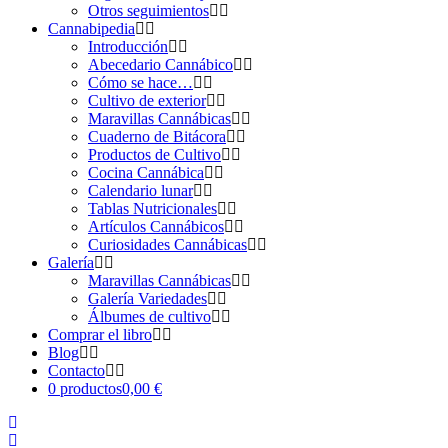
Otros seguimientos
Cannabipedia
Introducción
Abecedario Cannábico
Cómo se hace…
Cultivo de exterior
Maravillas Cannábicas
Cuaderno de Bitácora
Productos de Cultivo
Cocina Cannábica
Calendario lunar
Tablas Nutricionales
Artículos Cannábicos
Curiosidades Cannábicas
Galería
Maravillas Cannábicas
Galería Variedades
Álbumes de cultivo
Comprar el libro
Blog
Contacto
0 productos
0,00 €