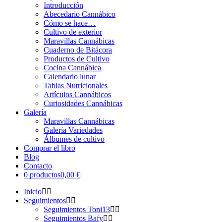
Introducción
Abecedario Cannábico
Cómo se hace…
Cultivo de exterior
Maravillas Cannábicas
Cuaderno de Bitácora
Productos de Cultivo
Cocina Cannábica
Calendario lunar
Tablas Nutricionales
Artículos Cannábicos
Curiosidades Cannábicas
Galería
Maravillas Cannábicas
Galería Variedades
Álbumes de cultivo
Comprar el libro
Blog
Contacto
0 productos
0,00 €
Inicio
Seguimientos
Seguimientos Toni13
Seguimientos Bafy