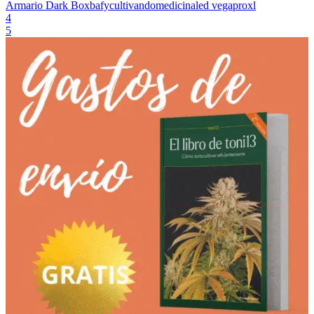
Armario Dark Box
bafy
cultivandomedicina
led vega
proxl