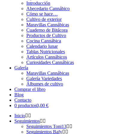
Introducción
Abecedario Cannábico
Cómo se hace…
Cultivo de exterior
Maravillas Cannábicas
Cuaderno de Bitácora
Productos de Cultivo
Cocina Cannábica
Calendario lunar
Tablas Nutricionales
Artículos Cannábicos
Curiosidades Cannábicas
Galería
Maravillas Cannábicas
Galería Variedades
Álbumes de cultivo
Comprar el libro
Blog
Contacto
0 productos
0,00 €
Inicio
Seguimientos
Seguimientos Toni13
Seguimientos Bafy