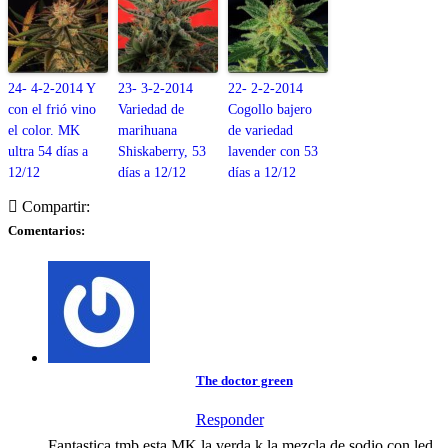
24- 4-2-2014 Y
23- 3-2-2014
22- 2-2-2014
con el frió vino
Variedad de
Cogollo bajero
el color. MK
marihuana
de variedad
ultra 54 días a
Shiskaberry, 53
lavender con 53
12/12
días a 12/12
días a 12/12
Compartir:
Comentarios:
The doctor green
Responder
Fantastica tmb esta MK la verda k la mezcla de sodio con led