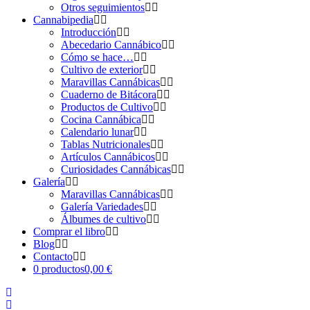
Otros seguimientos
Cannabipedia
Introducción
Abecedario Cannábico
Cómo se hace…
Cultivo de exterior
Maravillas Cannábicas
Cuaderno de Bitácora
Productos de Cultivo
Cocina Cannábica
Calendario lunar
Tablas Nutricionales
Artículos Cannábicos
Curiosidades Cannábicas
Galería
Maravillas Cannábicas
Galería Variedades
Álbumes de cultivo
Comprar el libro
Blog
Contacto
0 productos
0,00 €