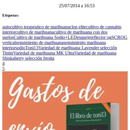
25/07/2014 a 16:53
Etiquetas:
autocultivo terapeutico de marihuana
clon elite
cultivo de cannabis
interior
cultivo de marihuana
cultivo de marihuana con dos
suelos
Cultivo de marihuana Sodio+LED
esqueje
reflector og
SCROG
vertical
seguimiento de marihuana
seguimiento marihuana
interior
sodio
Toni13
Variedad de marihuana Lavender selección
Tintin
Variedad de marihuana MK Ultra
Variedad de marihuana
Shiskaberry selección fresita