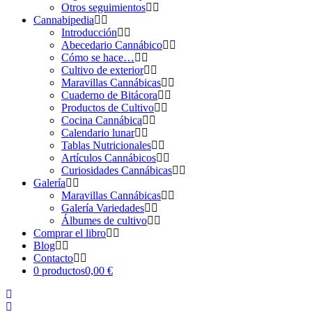
Otros seguimientos
Cannabipedia
Introducción
Abecedario Cannábico
Cómo se hace…
Cultivo de exterior
Maravillas Cannábicas
Cuaderno de Bitácora
Productos de Cultivo
Cocina Cannábica
Calendario lunar
Tablas Nutricionales
Artículos Cannábicos
Curiosidades Cannábicas
Galería
Maravillas Cannábicas
Galería Variedades
Álbumes de cultivo
Comprar el libro
Blog
Contacto
0 productos
0,00 €