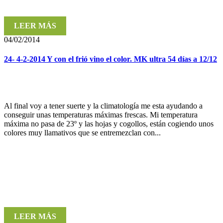
LEER MÁS
04/02/2014
24- 4-2-2014 Y con el frió vino el color. MK ultra 54 días a 12/12
Al final voy a tener suerte y la climatología me esta ayudando a
conseguir unas temperaturas máximas frescas. Mi temperatura
máxima no pasa de 23º y las hojas y cogollos, están cogiendo unos
colores muy llamativos que se entremezclan con...
LEER MÁS