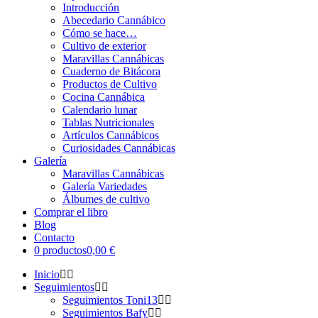
Introducción
Abecedario Cannábico
Cómo se hace…
Cultivo de exterior
Maravillas Cannábicas
Cuaderno de Bitácora
Productos de Cultivo
Cocina Cannábica
Calendario lunar
Tablas Nutricionales
Artículos Cannábicos
Curiosidades Cannábicas
Galería
Maravillas Cannábicas
Galería Variedades
Álbumes de cultivo
Comprar el libro
Blog
Contacto
0 productos
0,00 €
Inicio
Seguimientos
Seguimientos Toni13
Seguimientos Bafy