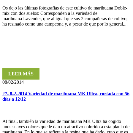
Os dejo las últimas fotografías de este cultivo de marihuana Doble-
mix con dos suelos: Corresponden a la variedad de
marihuana Lavender, que al igual que sus 2 compañeras de cultivo,
ha resinado como una campeona y, a pesar de que por lo general,...
LEER MÁS
08/02/2014
27- 8-2-2014 Variedad de marihuana MK Ultra, cortada con 56
días a 12/12
Al final, también la variedad de marihuana MK Ultra ha cogido
unos suaves colores que le dan un atractivo colorido a esta planta de
marihuana. En lo que se refiere a la resina que ha dado, creo que es