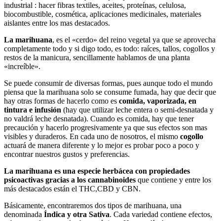
industrial : hacer fibras textiles, aceites, proteínas, celulosa,
biocombustible, cosmética, aplicaciones medicinales, materiales
aislantes entre los mas destacados.
La marihuana
, es el «cerdo» del reino vegetal ya que se aprovecha
completamente todo y si digo todo, es todo: raíces, tallos, cogollos y
restos de la manicura, sencillamente hablamos de una planta
«increíble».
Se puede consumir de diversas formas, pues aunque todo el mundo
piensa que la marihuana solo se consume fumada, hay que decir que
hay otras formas de hacerlo como es
comida, vaporizada, en
tintura e infusión
(hay que utilizar leche entera o semi-desnatada y
no valdrá leche desnatada). Cuando es comida, hay que tener
precaución y hacerlo progresivamente ya que sus efectos son mas
visibles y duraderos. En cada uno de nosotros, el mismo
cogollo
actuará de manera diferente y lo mejor es probar poco a poco y
encontrar nuestros gustos y preferencias.
La marihuana es una especie herbácea con propiedades
psicoactivas gracias a los cannabinoides
que contiene y entre los
más destacados están el THC,CBD y CBN.
Básicamente, encontraremos dos tipos de marihuana, una
denominada
Índica y otra Sativa
. Cada variedad contiene efectos,