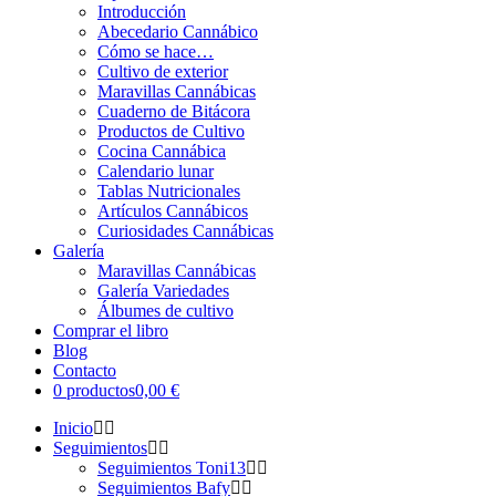
Introducción
Abecedario Cannábico
Cómo se hace…
Cultivo de exterior
Maravillas Cannábicas
Cuaderno de Bitácora
Productos de Cultivo
Cocina Cannábica
Calendario lunar
Tablas Nutricionales
Artículos Cannábicos
Curiosidades Cannábicas
Galería
Maravillas Cannábicas
Galería Variedades
Álbumes de cultivo
Comprar el libro
Blog
Contacto
0 productos
0,00 €
Inicio
Seguimientos
Seguimientos Toni13
Seguimientos Bafy