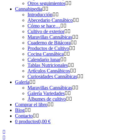
Otros seguimientos
Cannabipedia
Introducción
Abecedario Cannábico
Cómo se hace…
Cultivo de exterior
Maravillas Cannábicas
Cuaderno de Bitácora
Productos de Cultivo
Cocina Cannábica
Calendario lunar
Tablas Nutricionales
Artículos Cannábicos
Curiosidades Cannábicas
Galería
Maravillas Cannábicas
Galería Variedades
Álbumes de cultivo
Comprar el libro
Blog
Contacto
0 productos
0,00 €