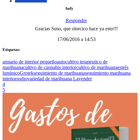
bafy
Responder
Gracias Suso, que olorcico hace ya esto!!!
17/06/2016 a 14:53
Etiquetas:
armario de interior pequeño
autocultivo terapeutico de
marihuana
cultivo de cannabis interior
cultivo de marihuana
estrés
lumínico
Grotek
seguimiento de marihuana
seguimiento marihuana
interior
sodio
variedad de marihuana Lavender