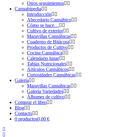
Otros seguimientos
Cannabipedia
Introducción
Abecedario Cannábico
Cómo se hace…
Cultivo de exterior
Maravillas Cannábicas
Cuaderno de Bitácora
Productos de Cultivo
Cocina Cannábica
Calendario lunar
Tablas Nutricionales
Artículos Cannábicos
Curiosidades Cannábicas
Galería
Maravillas Cannábicas
Galería Variedades
Álbumes de cultivo
Comprar el libro
Blog
Contacto
0 productos
0,00 €