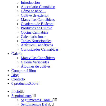
Introducción
Abecedario Cannábico
Cómo se hace…
Cultivo de exterior
Maravillas Cannábicas
Cuaderno de Bitácora
Productos de Cultivo
Cocina Cannábica
Calendario lunar
Tablas Nutricionales
Artículos Cannábicos
Curiosidades Cannábicas
Galería
Maravillas Cannábicas
Galería Variedades
Álbumes de cultivo
Comprar el libro
Blog
Contacto
0 productos
0,00 €
Inicio
Seguimientos
Seguimientos Toni13
Seguimientos Bafy