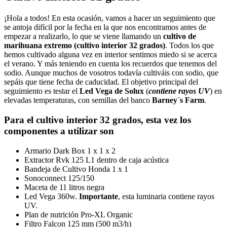
¡Hola a todos! En esta ocasión, vamos a hacer un seguimiento que
se antoja difícil por la fecha en la que nos encontramos antes de
empezar a realizarlo, lo que se viene llamando un
cultivo de
marihuana extremo (
cultivo interior 32 grados)
. Todos los que
hemos cultivado alguna vez en interior sentimos miedo si se acerca
el verano. Y más teniendo en cuenta los recuerdos que tenemos del
sodio. Aunque muchos de vosotros todavía cultiváis con sodio, que
sepáis que tiene fecha de caducidad. El objetivo principal del
seguimiento es testar el
Led Vega de Solux
(
contiene rayos UV
) en
elevadas temperaturas, con semillas del banco
Barney´s Farm
.
Para el
cultivo interior 32 grados,
esta vez los
componentes a utilizar son
Armario Dark Box 1 x 1 x 2
Extractor Rvk 125 L1 dentro de caja acústica
Bandeja de Cultivo Honda 1 x 1
Sonoconnect 125/150
Maceta de 11 litros negra
Led Vega 360w.
Importante
, esta luminaria contiene rayos
UV.
Plan de nutrición Pro-XL Organic
Filtro Falcon 125 mm (500 m3/h)