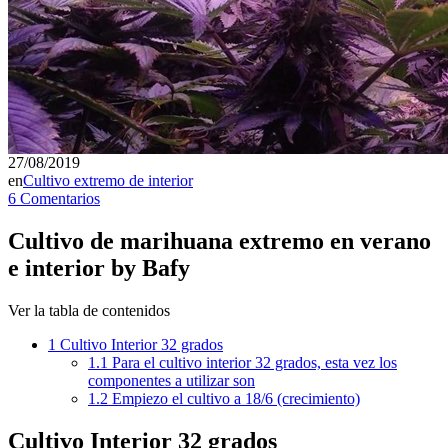
27/08/2019
en
Cultivo extremo de interior
6 Comentarios
Cultivo de marihuana extremo en verano
e interior by Bafy
Ver la tabla de contenidos
1
Cultivo Interior 32 grados
1.1
Para el cultivo interior 32 grados, esta vez los
componentes a utilizar son
1.2
Empiezo el cultivo a 18/6 (crecimiento)
Cultivo Interior 32 grados