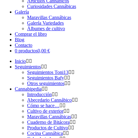
Artículos Cannábicos
Curiosidades Cannábicas
Galería
Maravillas Cannábicas
Galería Variedades
Álbumes de cultivo
Comprar el libro
Blog
Contacto
0 productos
0,00 €
Inicio
Seguimientos
Seguimientos Toni13
Seguimientos Bafy
Otros seguimientos
Cannabipedia
Introducción
Abecedario Cannábico
Cómo se hace…
Cultivo de exterior
Maravillas Cannábicas
Cuaderno de Bitácora
Productos de Cultivo
Cocina Cannábica