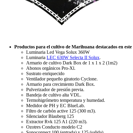
Productos para el cultivo de Marihuana destacados en est
Luminaria Led Vega Solux 360W
Luminaria
LEC 630W Selecta II Solux
.
Armario de cultivo Dark Box de 1 x 1 x 2 (1m2)
Abonos orgánicos Pro-Xl.
Sustrato enriquecido
Ventilador pequeño giratorio Cyclone.
Armario para crecimiento Dark Box.
Pulverizador de presión previa.
Bandeja de cultivo alta VDL.
Termohigrómetro temperatura y humedad.
Medidor de PH y EC BlueLab.
Filtro de carbón active 125 (300 m3).
Silenciador Blauberg 125
Extractor Rvk 125 A1 (220 m3).
Ozotres Conducto modelo C2
Sonoconnect 100 (entrada) y 125 (salida)