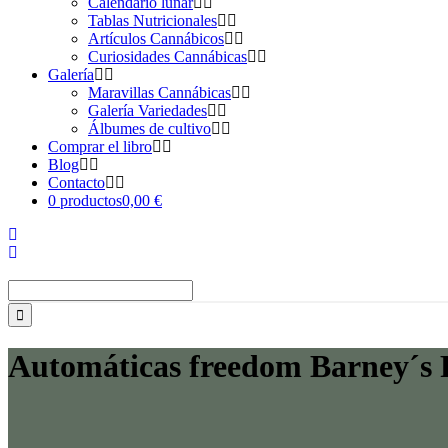
Calendario lunar
Tablas Nutricionales
Artículos Cannábicos
Curiosidades Cannábicas
Galería
Maravillas Cannábicas
Galería Variedades
Álbumes de cultivo
Comprar el libro
Blog
Contacto
0 productos
0,00 €
Buscar:
Automáticas freedom Barney´s