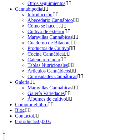
Otros seguimientos
Cannabipedia
Introducción
Abecedario Cannábico
Cómo se hace…
Cultivo de exterior
Maravillas Cannábicas
Cuaderno de Bitácora
Productos de Cultivo
Cocina Cannábica
Calendario lunar
Tablas Nutricionales
Artículos Cannábicos
Curiosidades Cannábicas
Galería
Maravillas Cannábicas
Galería Variedades
Álbumes de cultivo
Comprar el libro
Blog
Contacto
0 productos
0,00 €