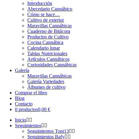
Introducción
Abecedario Cannábico
Cómo se hace…
Cultivo de exterior
Maravillas Cannábicas
Cuaderno de Bitácora
Productos de Cultivo
Cocina Cannábica
Calendario lunar
Tablas Nutricionales
Artículos Cannábicos
Curiosidades Cannábicas
Galería
Maravillas Cannábicas
Galería Variedades
Álbumes de cultivo
Comprar el libro
Blog
Contacto
0 productos
0,00 €
Inicio
Seguimientos
Seguimientos Toni13
Seguimientos Bafy