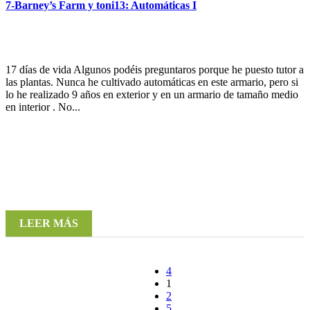
7-Barney’s Farm y toni13: Automáticas I
17 días de vida Algunos podéis preguntaros porque he puesto tutor a
las plantas. Nunca he cultivado automáticas en este armario, pero si
lo he realizado 9 años en exterior y en un armario de tamaño medio
en interior . No...
LEER MÁS
1
2