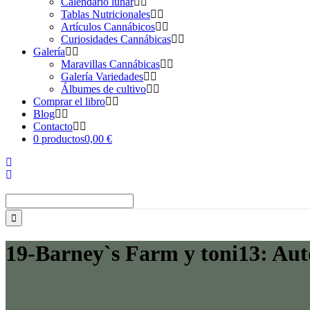
Calendario lunar
Tablas Nutricionales
Artículos Cannábicos
Curiosidades Cannábicas
Galería
Maravillas Cannábicas
Galería Variedades
Álbumes de cultivo
Comprar el libro
Blog
Contacto
0 productos
0,00 €
Buscar:
19-Barney`s Farm y toni13: Aut