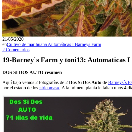
21/05/2020
en
Cultivo de marihuana Automáticas I Barneys Farm
2 Comentarios
19-Barney`s Farm y toni13: Automaticas I
DOS SI DOS AUTO-resumen
Aquí bajo vemos 2 fotografías de 2
Dos Si Dos Auto
de
Barneys´s F
por el estado de los
«tricomas»
. A la primera planta le faltan unos 4 d