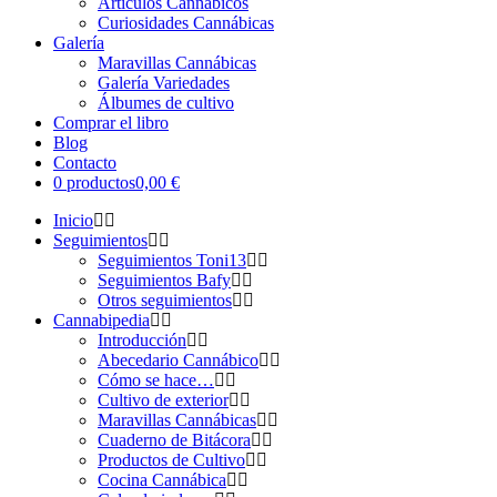
Artículos Cannábicos
Curiosidades Cannábicas
Galería
Maravillas Cannábicas
Galería Variedades
Álbumes de cultivo
Comprar el libro
Blog
Contacto
0 productos
0,00 €
Inicio
Seguimientos
Seguimientos Toni13
Seguimientos Bafy
Otros seguimientos
Cannabipedia
Introducción
Abecedario Cannábico
Cómo se hace…
Cultivo de exterior
Maravillas Cannábicas
Cuaderno de Bitácora
Productos de Cultivo
Cocina Cannábica