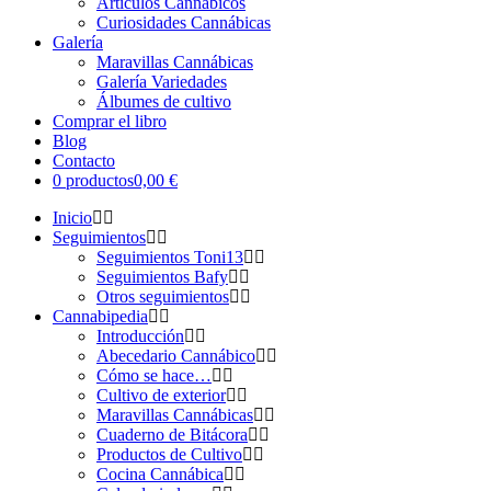
Artículos Cannábicos
Curiosidades Cannábicas
Galería
Maravillas Cannábicas
Galería Variedades
Álbumes de cultivo
Comprar el libro
Blog
Contacto
0 productos
0,00 €
Inicio
Seguimientos
Seguimientos Toni13
Seguimientos Bafy
Otros seguimientos
Cannabipedia
Introducción
Abecedario Cannábico
Cómo se hace…
Cultivo de exterior
Maravillas Cannábicas
Cuaderno de Bitácora
Productos de Cultivo
Cocina Cannábica