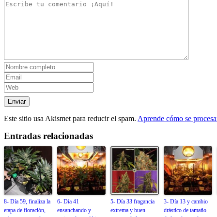
Este sitio usa Akismet para reducir el spam.
Aprende cómo se procesan
Entradas relacionadas
8- Día 59, finaliza la
6- Día 41
5- Día 33 fragancia
3- Día 13 y cambio
etapa de floración,
ensanchando y
extrema y buen
drástico de tamaño