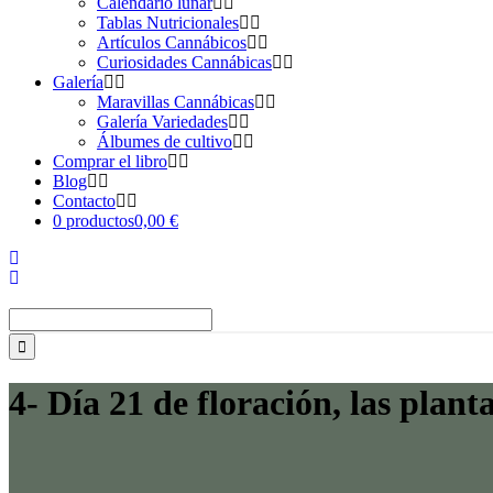
Calendario lunar
Tablas Nutricionales
Artículos Cannábicos
Curiosidades Cannábicas
Galería
Maravillas Cannábicas
Galería Variedades
Álbumes de cultivo
Comprar el libro
Blog
Contacto
0 productos
0,00 €
Buscar:
4- Día 21 de floración, las plan