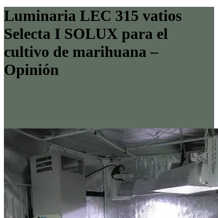
Luminaria LEC 315 vatios
Selecta I SOLUX para el
cultivo de marihuana –
Opinión