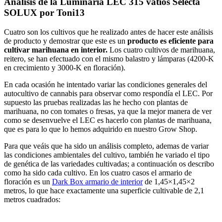
Análisis de la Luminaria LEC 315 vatios Selecta
SOLUX por Toni13
Cuatro son los cultivos que he realizado antes de hacer este análisis
de producto y demostrar que este es un
producto es eficiente para
cultivar marihuana en interior.
Los cuatro cultivos de marihuana,
reitero, se han efectuado con el mismo balastro y lámparas (4200-K
en crecimiento y 3000-K en floración).
En cada ocasión he intentado variar las condiciones generales del
autocultivo de cannabis para observar como respondía el LEC. Por
supuesto las pruebas realizadas las he hecho con plantas de
marihuana, no con tomates o fresas, ya que la mejor manera de ver
como se desenvuelve el LEC es hacerlo con plantas de marihuana,
que es para lo que lo hemos adquirido en nuestro Grow Shop.
Para que veáis que ha sido un análisis completo, ademas de variar
las condiciones ambientales del cultivo, también he variado el tipo
de genética de las variedades cultivadas; a continuación os describo
como ha sido cada cultivo. En los cuatro casos el armario de
floración es un
Dark Box armario de interior
de 1,45×1,45×2
metros, lo que hace exactamente una superficie cultivable de 2,1
metros cuadrados: