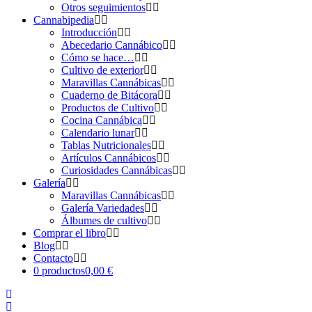
Otros seguimientos
Cannabipedia
Introducción
Abecedario Cannábico
Cómo se hace…
Cultivo de exterior
Maravillas Cannábicas
Cuaderno de Bitácora
Productos de Cultivo
Cocina Cannábica
Calendario lunar
Tablas Nutricionales
Artículos Cannábicos
Curiosidades Cannábicas
Galería
Maravillas Cannábicas
Galería Variedades
Álbumes de cultivo
Comprar el libro
Blog
Contacto
0 productos
0,00 €