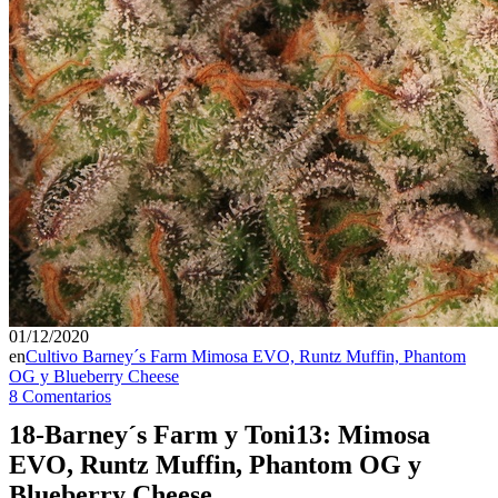
01/12/2020
en
Cultivo Barney´s Farm Mimosa EVO, Runtz Muffin, Phantom
OG y Blueberry Cheese
8 Comentarios
18-Barney´s Farm y Toni13: Mimosa
EVO, Runtz Muffin, Phantom OG y
Blueberry Cheese