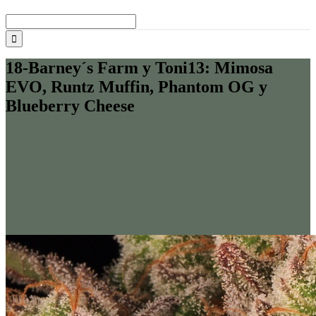
Buscar:
18-Barney´s Farm y Toni13: Mimosa
EVO, Runtz Muffin, Phantom OG y
Blueberry Cheese