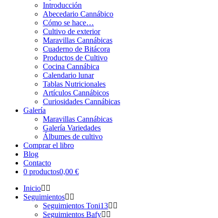
Introducción
Abecedario Cannábico
Cómo se hace…
Cultivo de exterior
Maravillas Cannábicas
Cuaderno de Bitácora
Productos de Cultivo
Cocina Cannábica
Calendario lunar
Tablas Nutricionales
Artículos Cannábicos
Curiosidades Cannábicas
Galería
Maravillas Cannábicas
Galería Variedades
Álbumes de cultivo
Comprar el libro
Blog
Contacto
0 productos
0,00 €
Inicio
Seguimientos
Seguimientos Toni13
Seguimientos Bafy