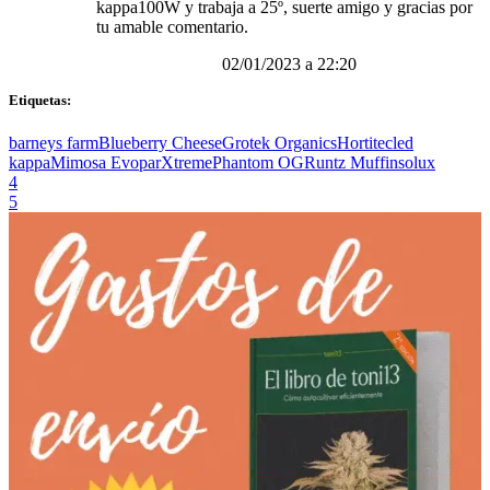
kappa100W y trabaja a 25º, suerte amigo y gracias por
tu amable comentario.
02/01/2023 a 22:20
Etiquetas:
barneys farm
Blueberry Cheese
Grotek Organics
Hortitec
led
kappa
Mimosa Evo
parXtreme
Phantom OG
Runtz Muffin
solux