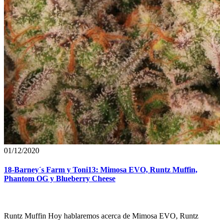
01/12/2020
18-Barney´s Farm y Toni13: Mimosa EVO, Runtz Muffin,
Phantom OG y Blueberry Cheese
Runtz Muffin Hoy hablaremos acerca de Mimosa EVO, Runtz