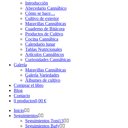
Introducción
Abecedario Cannábico
Cómo se hace…
Cultivo de exterior
Maravillas Cannábicas
Cuaderno de Bitácora
Productos de Cultivo
Cocina Cannábica
Calendario lunar
Tablas Nutricionales
Artículos Cannábicos
Curiosidades Cannábicas
Galería
Maravillas Cannábicas
Galería Variedades
Álbumes de cultivo
Comprar el libro
Blog
Contacto
0 productos
0,00 €
Inicio
Seguimientos
Seguimientos Toni13
Seguimientos Bafy