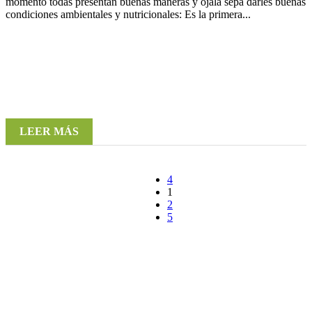
momento todas presentan buenas maneras y ojalá sepa darles buenas
condiciones ambientales y nutricionales: Es la primera...
LEER MÁS
1
2