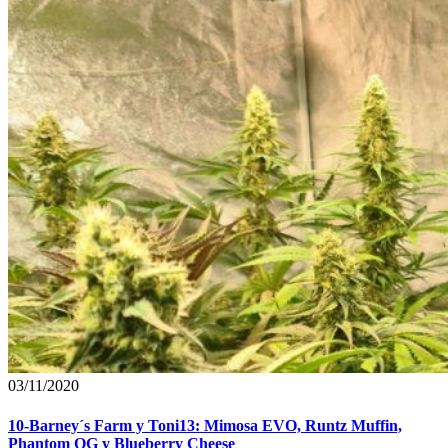
03/11/2020
10-Barney´s Farm y Toni13: Mimosa EVO, Runtz Muffin,
Phantom OG y Blueberry Cheese