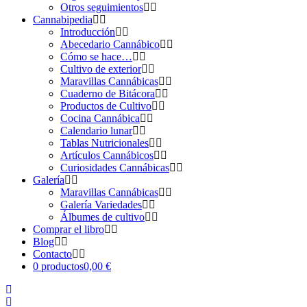
Otros seguimientos
Cannabipedia
Introducción
Abecedario Cannábico
Cómo se hace…
Cultivo de exterior
Maravillas Cannábicas
Cuaderno de Bitácora
Productos de Cultivo
Cocina Cannábica
Calendario lunar
Tablas Nutricionales
Artículos Cannábicos
Curiosidades Cannábicas
Galería
Maravillas Cannábicas
Galería Variedades
Álbumes de cultivo
Comprar el libro
Blog
Contacto
0 productos
0,00 €