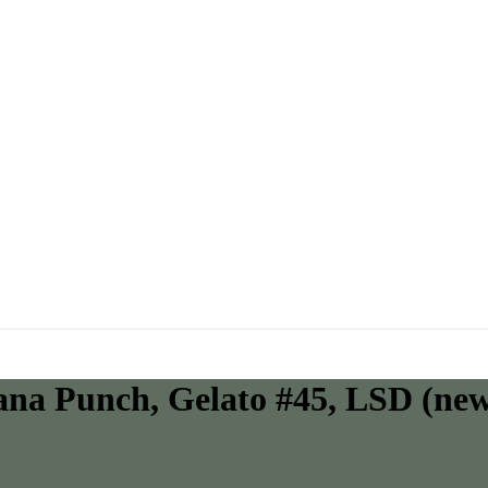
na Punch, Gelato #45, LSD (new)