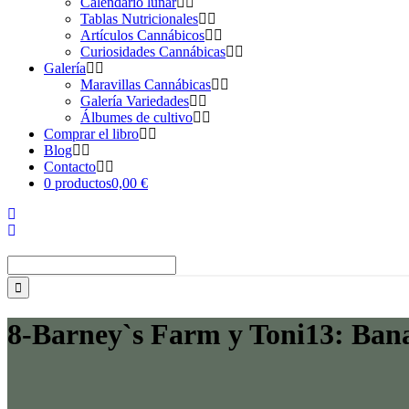
Calendario lunar
Tablas Nutricionales
Artículos Cannábicos
Curiosidades Cannábicas
Galería
Maravillas Cannábicas
Galería Variedades
Álbumes de cultivo
Comprar el libro
Blog
Contacto
0 productos
0,00 €
Buscar:
8-Barney`s Farm y Toni13: Bana