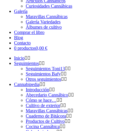
Artículos Cannábicos
Curiosidades Cannábicas
Galería
Maravillas Cannábicas
Galería Variedades
Álbumes de cultivo
Comprar el libro
Blog
Contacto
0 productos
0,00 €
Inicio
Seguimientos
Seguimientos Toni13
Seguimientos Bafy
Otros seguimientos
Cannabipedia
Introducción
Abecedario Cannábico
Cómo se hace…
Cultivo de exterior
Maravillas Cannábicas
Cuaderno de Bitácora
Productos de Cultivo
Cocina Cannábica