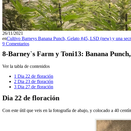
26/11/2021
en
Cultivo Barneys Banana Punch, Gelato #45, LSD (new) y una secr
9 Comentarios
8-Barney`s Farm y Toni13: Banana Punch, 
Ver la tabla de contenidos
1
Dia 22 de floración
2
Dia 23 de floración
3
Dia 27 de floración
Dia 22 de floración
Con este útil que veis en la fotografía de abajo, y colocado a 40 centí