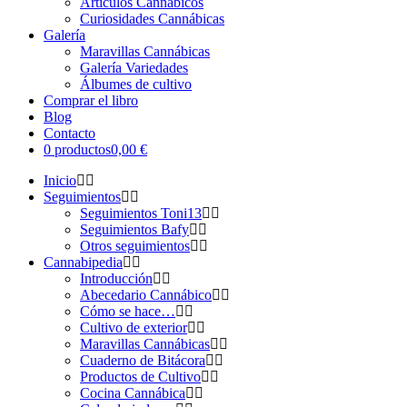
Artículos Cannábicos
Curiosidades Cannábicas
Galería
Maravillas Cannábicas
Galería Variedades
Álbumes de cultivo
Comprar el libro
Blog
Contacto
0 productos
0,00 €
Inicio
Seguimientos
Seguimientos Toni13
Seguimientos Bafy
Otros seguimientos
Cannabipedia
Introducción
Abecedario Cannábico
Cómo se hace…
Cultivo de exterior
Maravillas Cannábicas
Cuaderno de Bitácora
Productos de Cultivo
Cocina Cannábica