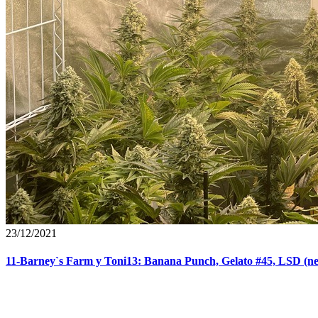
23/12/2021
11-Barney`s Farm y Toni13: Banana Punch, Gelato #45, LSD (ne