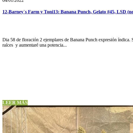
04/01/2022
12-Barney`s Farm y Toni13: Banana Punch, Gelato #45, LSD (ne
Dia 58 de floración 2 ejemplares de Banana Punch expresión índica. S
raíces y aumentaré una potencia...
LEER MÁS