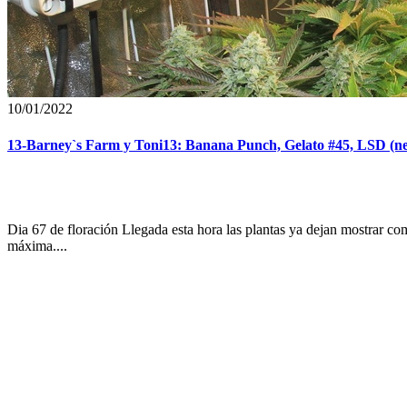
10/01/2022
13-Barney`s Farm y Toni13: Banana Punch, Gelato #45, LSD (ne
Dia 67 de floración Llegada esta hora las plantas ya dejan mostrar com
máxima....