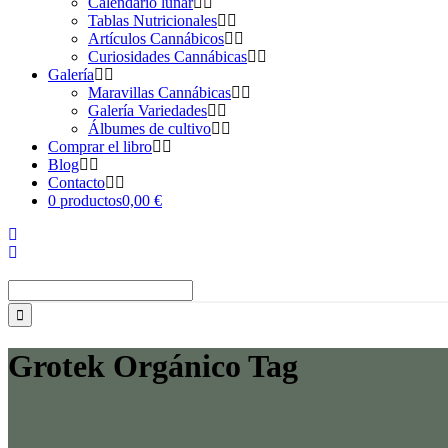
Calendario lunar
Tablas Nutricionales
Artículos Cannábicos
Curiosidades Cannábicas
Galería
Maravillas Cannábicas
Galería Variedades
Álbumes de cultivo
Comprar el libro
Blog
Contacto
0 productos
0,00 €
Buscar:
Grotek Orgánico Tag