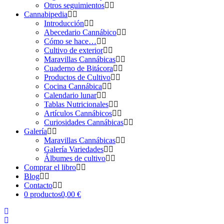
Otros seguimientos
Cannabipedia
Introducción
Abecedario Cannábico
Cómo se hace…
Cultivo de exterior
Maravillas Cannábicas
Cuaderno de Bitácora
Productos de Cultivo
Cocina Cannábica
Calendario lunar
Tablas Nutricionales
Artículos Cannábicos
Curiosidades Cannábicas
Galería
Maravillas Cannábicas
Galería Variedades
Álbumes de cultivo
Comprar el libro
Blog
Contacto
0 productos
0,00 €