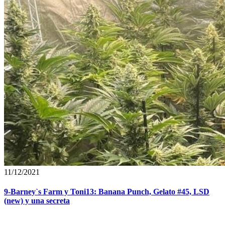
11/12/2021
9-Barney`s Farm y Toni13: Banana Punch, Gelato #45, LSD
(new) y una secreta