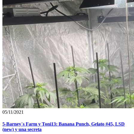
05/11/2021
5-Barney`s Farm y Toni13: Banana Punch, Gelato #45, LSD
(new) y una secreta