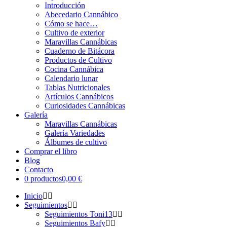
Introducción
Abecedario Cannábico
Cómo se hace…
Cultivo de exterior
Maravillas Cannábicas
Cuaderno de Bitácora
Productos de Cultivo
Cocina Cannábica
Calendario lunar
Tablas Nutricionales
Artículos Cannábicos
Curiosidades Cannábicas
Galería
Maravillas Cannábicas
Galería Variedades
Álbumes de cultivo
Comprar el libro
Blog
Contacto
0 productos
0,00 €
Inicio
Seguimientos
Seguimientos Toni13
Seguimientos Bafy