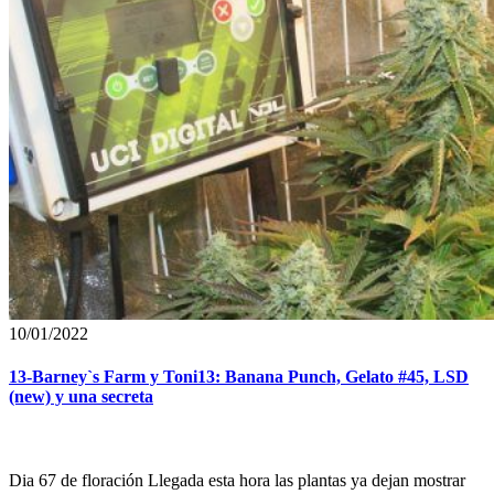
10/01/2022
13-Barney`s Farm y Toni13: Banana Punch, Gelato #45, LSD
(new) y una secreta
Dia 67 de floración Llegada esta hora las plantas ya dejan mostrar