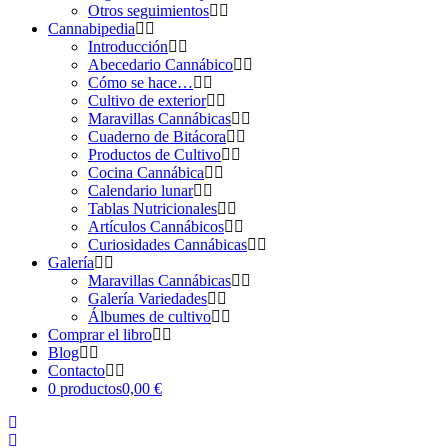
Otros seguimientos
Cannabipedia
Introducción
Abecedario Cannábico
Cómo se hace…
Cultivo de exterior
Maravillas Cannábicas
Cuaderno de Bitácora
Productos de Cultivo
Cocina Cannábica
Calendario lunar
Tablas Nutricionales
Artículos Cannábicos
Curiosidades Cannábicas
Galería
Maravillas Cannábicas
Galería Variedades
Álbumes de cultivo
Comprar el libro
Blog
Contacto
0 productos
0,00 €