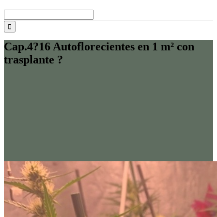
Buscar:
Cap.4?16 Autoflorecientes en 1 m² con
trasplante ?