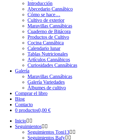
Introducción
Abecedario Cannábico
Cómo se hace…
Cultivo de exterior
Maravillas Cannábicas
Cuaderno de Bitácora
Productos de Cultivo
Cocina Cannábica
Calendario lunar
Tablas Nutricionales
Artículos Cannábicos
Curiosidades Cannábicas
Galería
Maravillas Cannábicas
Galería Variedades
Álbumes de cultivo
Comprar el libro
Blog
Contacto
0 productos
0,00 €
Inicio
Seguimientos
Seguimientos Toni13
Seguimientos Bafy