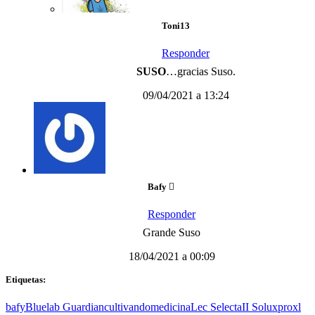
Toni13
Responder
SUSO
…gracias Suso.
09/04/2021 a 13:24
Bafy
Responder
Grande Suso
18/04/2021 a 00:09
Etiquetas:
bafy
Bluelab Guardian
cultivandomedicina
Lec SelectaII Solux
proxl