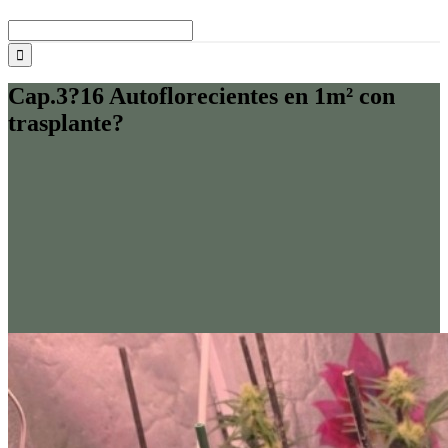
Buscar:
Cap.3?16 Autoflorecientes en 1m² con
trasplante?