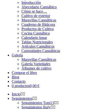
Introducción
Abecedario Cannábico
Cómo se hace…
Cultivo de exterior
Maravillas Cannábicas
Cuaderno de Bitácora
Productos de Cultivo
Cocina Cannábica
Calendario lunar
Tablas Nutricionales
Artículos Cannábicos
Curiosidades Cannábicas
Galería
Maravillas Cannábicas
Galería Variedades
Álbumes de cultivo
Comprar el libro
Blog
Contacto
0 productos
0,00 €
Inicio
Seguimientos
Seguimientos Toni13
Seguimientos Bafy