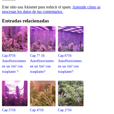
Este sitio usa Akismet para reducir el spam.
Aprende cómo se
procesan los datos de tus comentarios.
Entradas relacionadas
Cap.8?16
Cap.7? 16
Cap.6?16
Autoflorecientes
Autoflorecientes
Autoflorecientes
en un 1m² con
en un 1m² con
en un 1m² con
trasplante ?
trasplante?
trasplante?
Cap.5?16
Cap.4?16
Cap.2?16