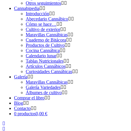
Otros seguimientos
Cannabipedia
Introducción
Abecedario Cannábico
Cómo se hace…
Cultivo de exterior
Maravillas Cannábicas
Cuaderno de Bitácora
Productos de Cultivo
Cocina Cannábica
Calendario lunar
Tablas Nutricionales
Artículos Cannábicos
Curiosidades Cannábicas
Galería
Maravillas Cannábicas
Galería Variedades
Álbumes de cultivo
Comprar el libro
Blog
Contacto
0 productos
0,00 €