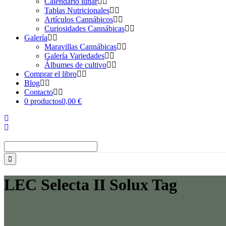
Calendario lunar
Tablas Nutricionales
Artículos Cannábicos
Curiosidades Cannábicas
Galería
Maravillas Cannábicas
Galería Variedades
Álbumes de cultivo
Comprar el libro
Blog
Contacto
0 productos
0,00 €
Buscar:
LEC Selecta II Solux Tag