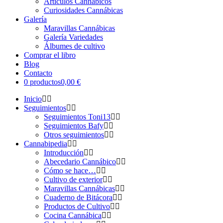
Artículos Cannábicos
Curiosidades Cannábicas
Galería
Maravillas Cannábicas
Galería Variedades
Álbumes de cultivo
Comprar el libro
Blog
Contacto
0 productos
0,00 €
Inicio
Seguimientos
Seguimientos Toni13
Seguimientos Bafy
Otros seguimientos
Cannabipedia
Introducción
Abecedario Cannábico
Cómo se hace…
Cultivo de exterior
Maravillas Cannábicas
Cuaderno de Bitácora
Productos de Cultivo
Cocina Cannábica