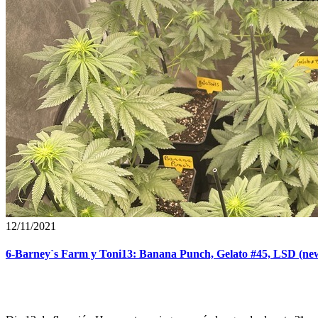
12/11/2021
6-Barney`s Farm y Toni13: Banana Punch, Gelato #45, LSD (new