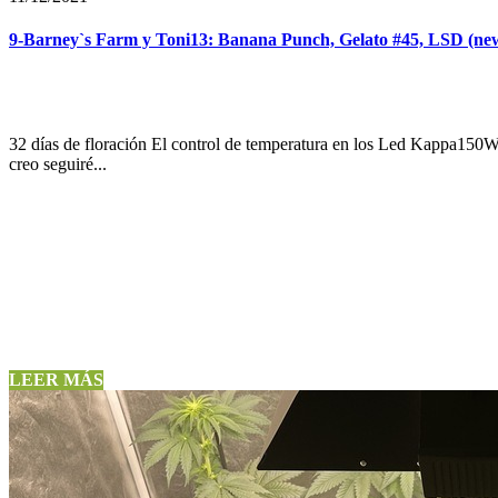
9-Barney`s Farm y Toni13: Banana Punch, Gelato #45, LSD (new
32 días de floración El control de temperatura en los Led Kappa150W 
creo seguiré...
LEER MÁS